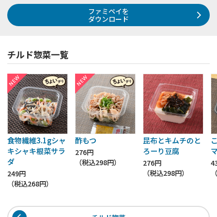
ファミペイを
ダウンロード
チルド惣菜一覧
食物繊維3.1gシャ
酢もつ
昆布とキムチのと
キシャキ根菜サラ
ろーり豆腐
276円
ダ
（税込
298円
）
276円
4
（税込
298円
）
249円
（税込
268円
）