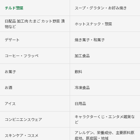
チルド惣菜
スープ・グラタン・お好み焼き
日配品 加工肉 たまご カット野菜 漬
ホットスナック・惣菜
物など
デザート
焼き菓子・和菓子
コーヒー・フラッペ
加工食品
お菓子
飲料
お酒
冷凍食品
アイス
日用品
キャラクターくじ・エンタメ雑貨な
コンビニエンスウェア
ど
アレルゲン、栄養成分、主要原料原
スキンケア・コスメ
産地、原産国・地域