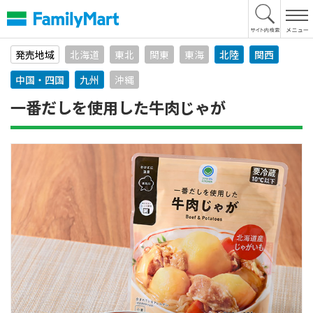
本
文
へ
発売地域
北海道
東北
関東
東海
北陸
関西
中国・四国
九州
沖縄
一番だしを使用した牛肉じゃが