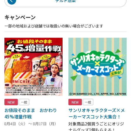
チルド惣菜
キャンペーン
一部の地域および店舗では取扱いの無い場合がございます
NEW
一般
NEW
一般
お値段そのまま おかわり
サンリオキャラクターズ×メ
45%増量作戦
ーカーマスコット大集合！
8月4日（火） ～ 8月17日（月）
対象商品2個買うごとにオリジ
ナルグッズ1個もらえる！