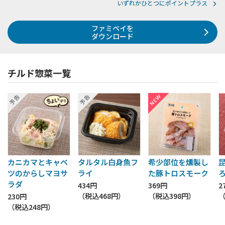
いずれかひとつにポイントプラス
ファミペイを
ダウンロード
チルド惣菜一覧
カニカマとキャベ
タルタル白身魚フ
希少部位を燻製し
ツのからしマヨサ
ライ
た豚トロスモーク
ラダ
434円
369円
2
（税込
468円
）
（税込
398円
）
230円
（税込
248円
）