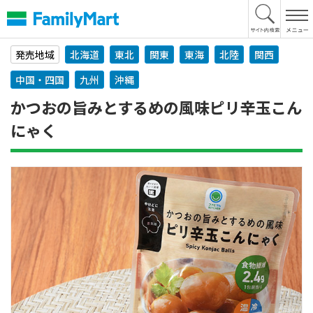
本
文
へ
発売地域
北海道
東北
関東
東海
北陸
関西
中国・四国
九州
沖縄
かつおの旨みとするめの風味ピリ辛玉こん
にゃく