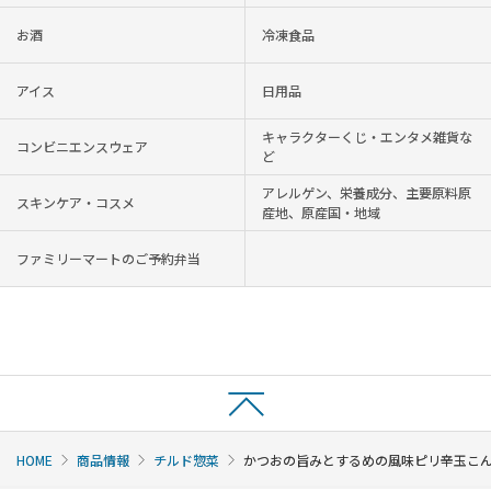
お酒
冷凍食品
アイス
日用品
キャラクターくじ・エンタメ雑貨な
コンビニエンスウェア
ど
アレルゲン、栄養成分、主要原料原
スキンケア・コスメ
産地、原産国・地域
ファミリーマートのご予約弁当
HOME
商品情報
チルド惣菜
かつおの旨みとするめの風味ピリ辛玉こ