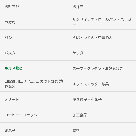
おむすび
お弁当
サンドイッチ・ロールパン・バーガ
お寿司
ー
パン
そば・うどん・中華めん
パスタ
サラダ
チルド惣菜
スープ・グラタン・お好み焼き
日配品 加工肉 たまご カット野菜 漬
ホットスナック・惣菜
物など
デザート
焼き菓子・和菓子
コーヒー・フラッペ
加工食品
お菓子
飲料