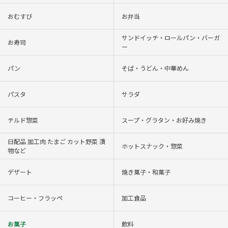
おむすび
お弁当
サンドイッチ・ロールパン・バーガ
お寿司
ー
パン
そば・うどん・中華めん
パスタ
サラダ
チルド惣菜
スープ・グラタン・お好み焼き
日配品 加工肉 たまご カット野菜 漬
ホットスナック・惣菜
物など
デザート
焼き菓子・和菓子
コーヒー・フラッペ
加工食品
お菓子
飲料