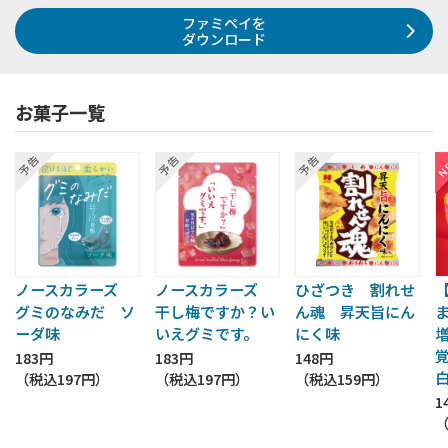
ファミペイを
ダウンロード
お菓子一覧
ノースカラーズ
ノースカラーズ
ひざつき 割れせ
グミのなみだ ソ
干し梅ですか？い
ん魂 昇天旨にん
ーダ味
いえグミです。
にく味
183円
183円
148円
（税込
197円
）
（税込
197円
）
（税込
159円
）
1