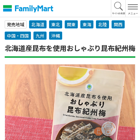
本
文
へ
発売地域
北海道
東北
関東
東海
北陸
関西
中国・四国
九州
沖縄
北海道産昆布を使用おしゃぶり昆布紀州梅