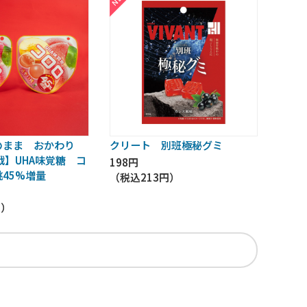
のまま おかわり
クリート 別班極秘グミ
戦】UHA味覚糖 コ
198円
45%増量
（税込
213円
）
円
）