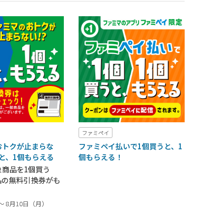
ファミペイ
おトクが止まらな
ファミペイ払いで1個買うと、1
うと、1個もらえる
個もらえる！
象商品を1個買う
品の無料引換券がも
～ 8月10日（月）