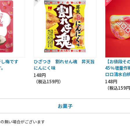
干し梅です
ひざつき 割れせん魂 昇天旨
【お値段そ
す。
にんにく味
45％増量作
ロロ清水白桃
148円
（税込
159円
）
148円
（税込
159
お菓子
いの無い場合がございます