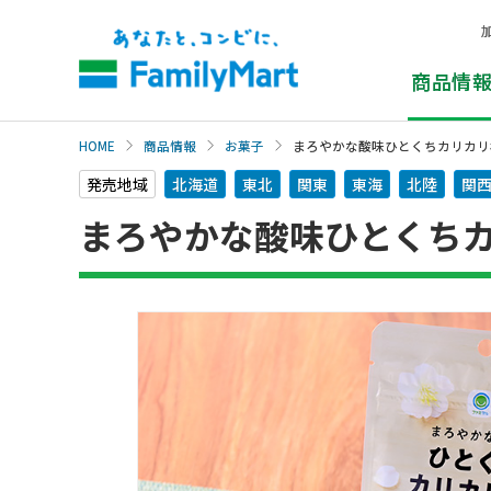
本
文
へ
商品情
HOME
商品情報
お菓子
まろやかな酸味ひとくちカリカリ
発売地域
北海道
東北
関東
東海
北陸
関
まろやかな酸味ひとくち