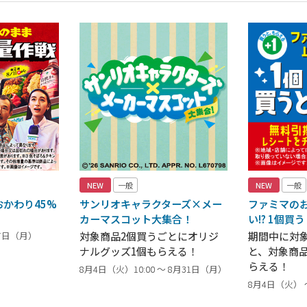
NEW
一般
NEW
一般
かわり45%
サンリオキャラクターズ×メー
ファミマの
カーマスコット大集合！
い!? 1個買
17日（月）
対象商品2個買うごとにオリジ
期間中に対
ナルグッズ1個もらえる！
と、対象商
らえる！
8月4日（火）10:00 ～ 8月31日（月）
8月4日（火） 