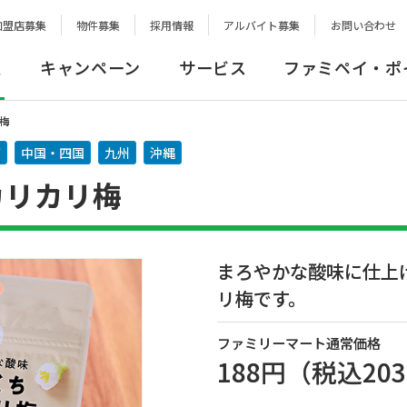
加盟店募集
物件募集
採用情報
アルバイト募集
お問い合わせ
報
キャンペーン
サービス
ファミペイ・ポ
梅
西
中国・四国
九州
沖縄
カリカリ梅
まろやかな酸味に仕上
リ梅です。
ファミリーマート通常価格
188円
（税込
20