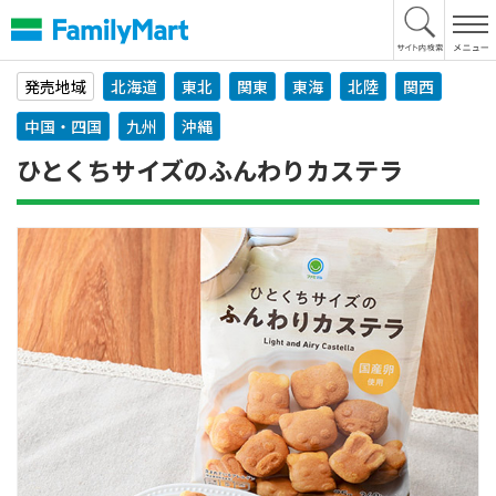
本
文
へ
発売地域
北海道
東北
関東
東海
北陸
関西
中国・四国
九州
沖縄
ひとくちサイズのふんわりカステラ