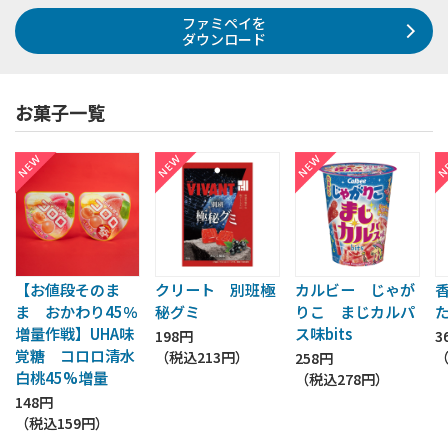
ファミペイを
ダウンロード
お菓子一覧
【お値段そのま
クリート 別班極
カルビー じゃが
ま おかわり45％
秘グミ
りこ まじカルパ
増量作戦】UHA味
ス味bits
198円
3
覚糖 コロロ清水
（税込
213円
）
258円
白桃45%増量
（税込
278円
）
148円
（税込
159円
）