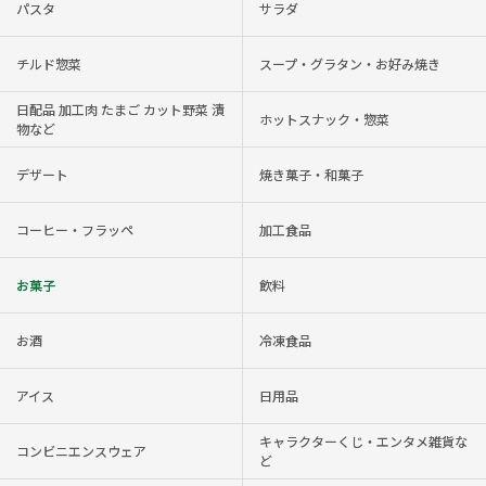
パスタ
サラダ
チルド惣菜
スープ・グラタン・お好み焼き
日配品 加工肉 たまご カット野菜 漬
ホットスナック・惣菜
物など
デザート
焼き菓子・和菓子
コーヒー・フラッペ
加工食品
お菓子
飲料
お酒
冷凍食品
アイス
日用品
キャラクターくじ・エンタメ雑貨な
コンビニエンスウェア
ど