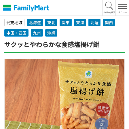
本
文
へ
発売地域
北海道
東北
関東
東海
北陸
関西
中国・四国
九州
沖縄
サクッとやわらかな食感塩揚げ餅