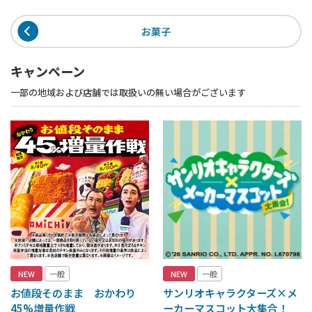
お菓子
キャンペーン
一部の地域および店舗では取扱いの無い場合がございます
NEW
一般
NEW
一般
お値段そのまま おかわり
サンリオキャラクターズ×メ
45%増量作戦
ーカーマスコット大集合！