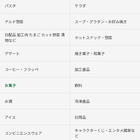
パスタ
サラダ
チルド惣菜
スープ・グラタン・お好み焼き
日配品 加工肉 たまご カット野菜 漬
ホットスナック・惣菜
物など
デザート
焼き菓子・和菓子
コーヒー・フラッペ
加工食品
お菓子
飲料
お酒
冷凍食品
アイス
日用品
キャラクターくじ・エンタメ雑貨な
コンビニエンスウェア
ど