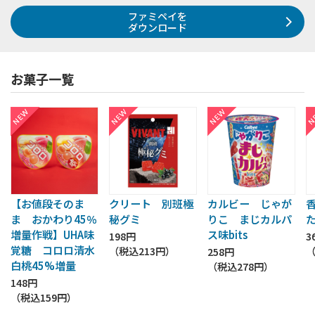
ファミペイを
ダウンロード
お菓子一覧
【お値段そのま
クリート 別班極
カルビー じゃが
ま おかわり45％
秘グミ
りこ まじカルパ
増量作戦】UHA味
ス味bits
198円
3
覚糖 コロロ清水
（税込
213円
）
258円
白桃45%増量
（税込
278円
）
148円
（税込
159円
）