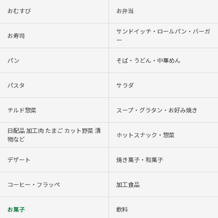
おむすび
お弁当
サンドイッチ・ロールパン・バーガ
お寿司
ー
パン
そば・うどん・中華めん
パスタ
サラダ
チルド惣菜
スープ・グラタン・お好み焼き
日配品 加工肉 たまご カット野菜 漬
ホットスナック・惣菜
物など
デザート
焼き菓子・和菓子
コーヒー・フラッペ
加工食品
お菓子
飲料