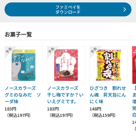
ファミペイを
ダウンロード
お菓子一覧
ノースカラーズ
ノースカラーズ
ひざつき 割れせ
グミのなみだ ソ
干し梅ですか？い
ん魂 昇天旨にん
ーダ味
いえグミです。
にく味
183円
183円
148円
（税込
197円
）
（税込
197円
）
（税込
159円
）
1