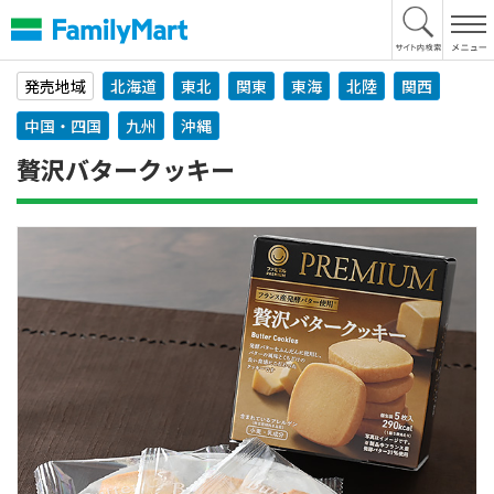
本
文
へ
発売地域
北海道
東北
関東
東海
北陸
関西
中国・四国
九州
沖縄
贅沢バタークッキー