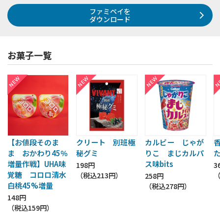
ファミペイを
ダウンロード
お菓子一覧
【お値段そのま
クリート 別班極
カルビー じゃが
ま おかわり45％
秘グミ
りこ まじカルパ
増量作戦】UHA味
ス味bits
198円
3
覚糖 コロロ清水
（税込
213円
）
258円
白桃45%増量
（税込
278円
）
148円
（税込
159円
）