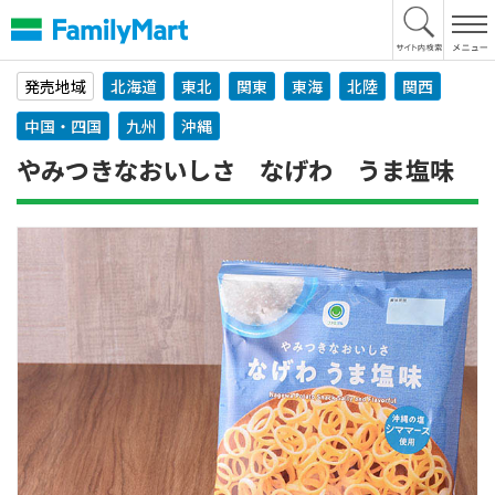
本
文
へ
発売地域
北海道
東北
関東
東海
北陸
関西
中国・四国
九州
沖縄
やみつきなおいしさ なげわ うま塩味