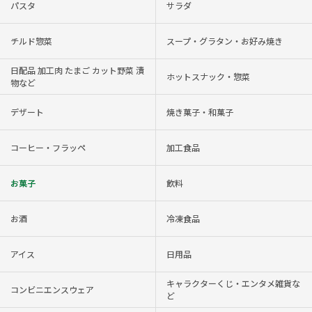
パスタ
サラダ
チルド惣菜
スープ・グラタン・お好み焼き
日配品 加工肉 たまご カット野菜 漬
ホットスナック・惣菜
物など
デザート
焼き菓子・和菓子
コーヒー・フラッペ
加工食品
お菓子
飲料
お酒
冷凍食品
アイス
日用品
キャラクターくじ・エンタメ雑貨な
コンビニエンスウェア
ど