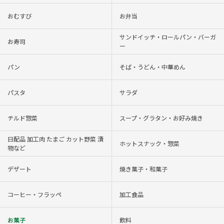
おむすび
お弁当
サンドイッチ・ロールパン・バーガ
お寿司
ー
パン
そば・うどん・中華めん
パスタ
サラダ
チルド惣菜
スープ・グラタン・お好み焼き
日配品 加工肉 たまご カット野菜 漬
ホットスナック・惣菜
物など
デザート
焼き菓子・和菓子
コーヒー・フラッペ
加工食品
お菓子
飲料