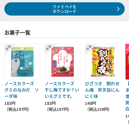
ファミペイを
ダウンロード
お菓子一覧
ノースカラーズ
ノースカラーズ
ひざつき 割れせ
グミのなみだ ソ
干し梅ですか？い
ん魂 昇天旨にん
ーダ味
いえグミです。
にく味
183円
183円
148円
（税込
197円
）
（税込
197円
）
（税込
159円
）
1