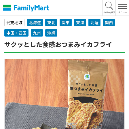
本
文
へ
発売地域
北海道
東北
関東
東海
北陸
関西
中国・四国
九州
沖縄
サクッとした食感おつまみイカフライ