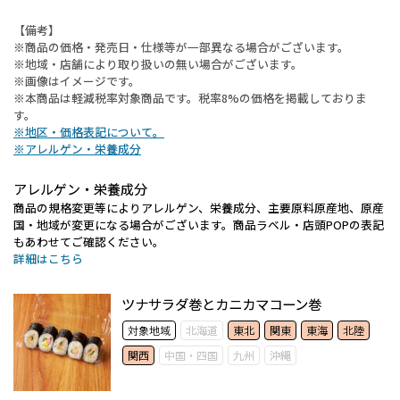
【備考】
※商品の価格・発売日・仕様等が一部異なる場合がございます。
※地域・店舗により取り扱いの無い場合がございます。
※画像はイメージです。
※本商品は軽減税率対象商品です。税率8%の価格を掲載しておりま
す。
※地区・価格表記について。
※アレルゲン・栄養成分
アレルゲン・栄養成分
商品の規格変更等によりアレルゲン、栄養成分、主要原料原産地、原産
国・地域が変更になる場合がございます。商品ラベル・店頭POPの表記
もあわせてご確認ください。
詳細はこちら
ツナサラダ巻とカニカマコーン巻
対象地域
北海道
東北
関東
東海
北陸
関西
中国・四国
九州
沖縄