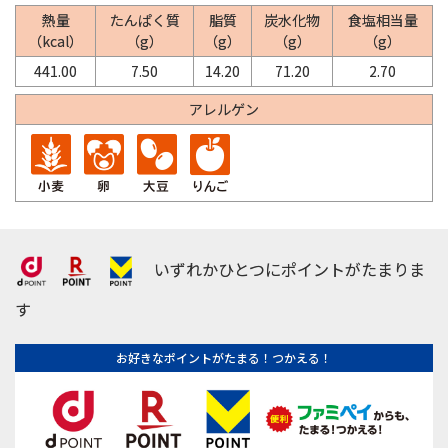
熱量
たんぱく質
脂質
炭水化物
食塩相当量
（kcal）
（g）
（g）
（g）
（g）
441.00
7.50
14.20
71.20
2.70
アレルゲン
いずれかひとつにポイントがたまりま
す
お好きなポイントがたまる！つかえる！