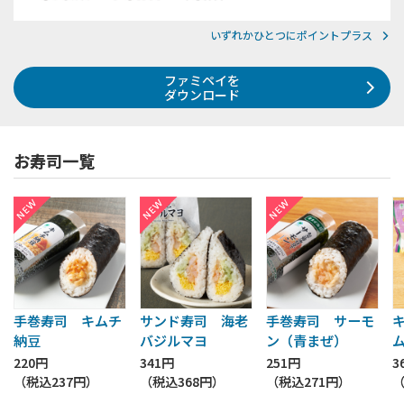
いずれかひとつにポイントプラス
ファミペイを
ダウンロード
お寿司一覧
手巻寿司 キムチ
サンド寿司 海老
手巻寿司 サーモ
納豆
バジルマヨ
ン（青まぜ）
220円
341円
251円
3
（税込
237円
）
（税込
368円
）
（税込
271円
）