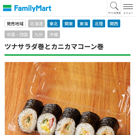
本
文
へ
発売地域
北海道
東北
関東
東海
北陸
関西
中国・四国
九州
沖縄
ツナサラダ巻とカニカマコーン巻