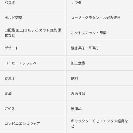
パスタ
サラダ
チルド惣菜
スープ・グラタン・お好み焼き
日配品 加工肉 たまご カット野菜 漬
ホットスナック・惣菜
物など
デザート
焼き菓子・和菓子
コーヒー・フラッペ
加工食品
お菓子
飲料
お酒
冷凍食品
アイス
日用品
キャラクターくじ・エンタメ雑貨な
コンビニエンスウェア
ど