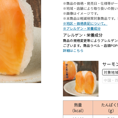
※商品の価格・発売日・仕様等が一
※地域・店舗により取り扱いの無い
※画像はイメージです。
※本商品は軽減税率対象商品です。
※地区・価格表記について。
※アレルゲン・栄養成分
アレルゲン・栄養成分
商品の規格変更等によりアレルゲン
ございます。商品ラベル・店頭PO
詳細はこちら
サーモ
対象地
中国・
熱量
たんぱく
（kcal）
（g）