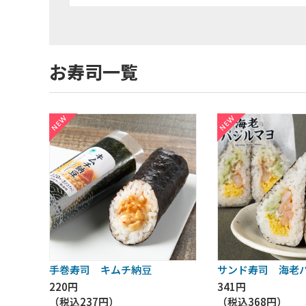
お寿司一覧
手巻寿司 キムチ納豆
サンド寿司 海老
220円
341円
（税込
237円
）
（税込
368円
）