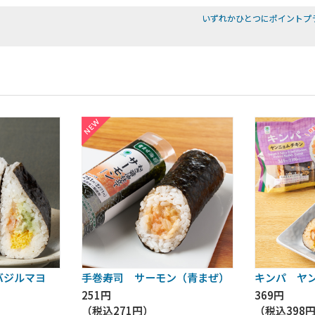
いずれかひとつにポイントプ
バジルマヨ
手巻寿司 サーモン（青まぜ）
キンパ ヤ
251円
369円
（税込
271円
）
（税込
398