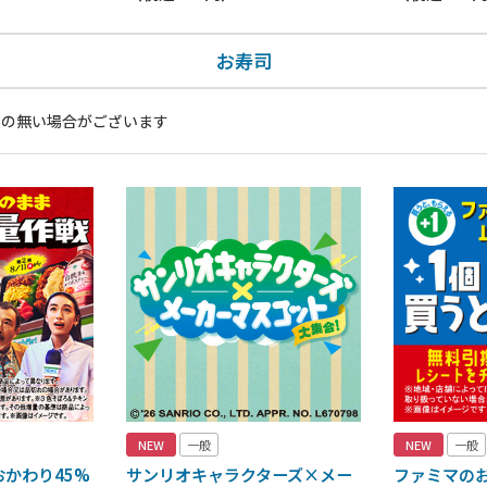
お寿司
いの無い場合がございます
NEW
一般
NEW
一般
かわり45%
サンリオキャラクターズ×メー
ファミマの