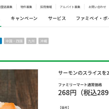
加盟店募集
物件募集
採用情報
アルバイト募集
お問い合わせ
報
キャンペーン
サービス
ファミペイ・ポ
西
中国・四国
九州
沖縄
サーモンのスライスを
ファミリーマート通常価格
268円
（税込
28
【備考】