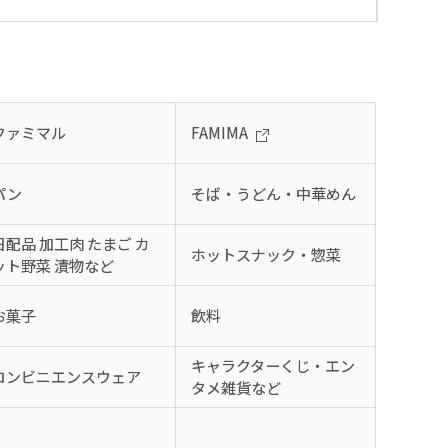
ファミマル
FAMIMA
パン
そば・うどん・中華めん
日配品 加工肉 たまご カ
ホットスナック・惣菜
ット野菜 漬物など
お菓子
飲料
キャラクターくじ・エン
コンビニエンスウェア
タメ雑貨など