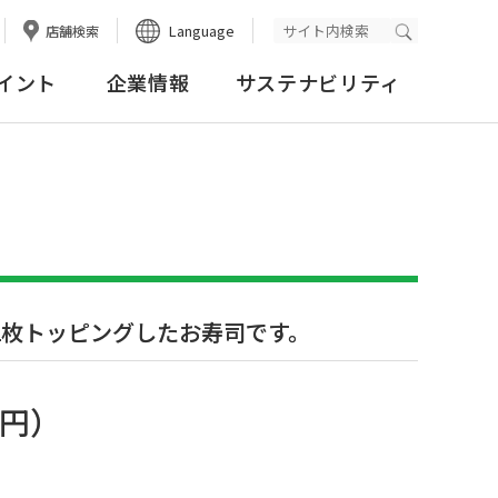
Language
店舗検索
検索実行
イント
企業情報
サステナビリティ
2枚トッピングしたお寿司です。
9円
）