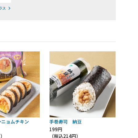
ラス
ンニョムチキン
手巻寿司 納豆
199円
円
）
（税込
214円
）