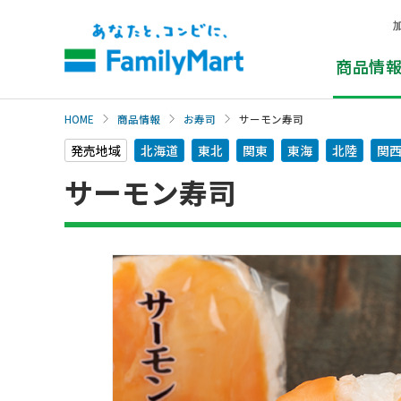
本
文
へ
商品情
HOME
商品情報
お寿司
サーモン寿司
発売地域
北海道
東北
関東
東海
北陸
関
サーモン寿司