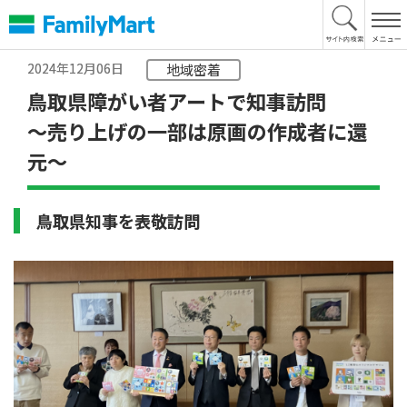
本
文
へ
2024年12月06日
地域密着
鳥取県障がい者アートで知事訪問
～売り上げの一部は原画の作成者に還
元～
鳥取県知事を表敬訪問