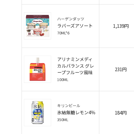
ハーゲンダッツ
ラバーズアソート
1,139円
70ML*6
アリナミンメディ
カルバランス グレ
231円
ープフルーツ風味
100ML
キリンビール
氷結無糖レモン4％
184円
350ML