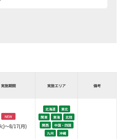
実施期間
実施エリア
備考
北海道
東北
NEW
関東
東海
北陸
関西
中国・四国
(火)～8/17(月)
九州
沖縄