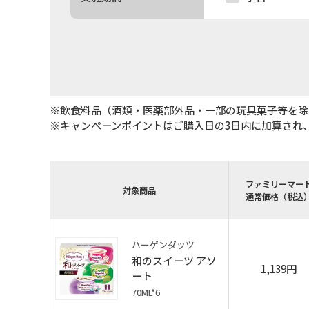
※飲食料品（酒類・医薬部外品・一部の玩具菓子等を除
※キャンペーンポイントはご購入日の3日内に加算され
ファミリーマー
対象商品
通常価格
（税込
ハーゲンダッツ
和のスイーツ アソ
1,139円
ート
70ML*6