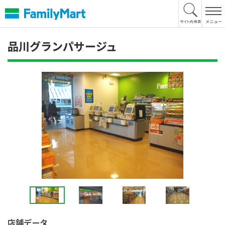
本
文
へ
品川グランパサージュ
店舗データ