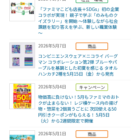
「ファミマこども店長＋SDGs」初の企業
コラボが実現！ 親子で学ぶ「のみものク
イズラリー」を開始 ～体験しながら社会
課題を知り答えを学ぶ、新しい職業体験
～
2026年5月7日
商品
コンビニエンスウェア×ニコライ バーグ
マン コラボレーション第2弾 ブルーやパ
ープルを基調とした初夏を感じる タオル
ハンカチ2種を5月15日（金）から発売
2026年5月4日
キャンペーン
物価高に負けない！5月もファミマのおト
クが止まらない！ レジ横ケース内の揚げ
物・惣菜を2個買うごとに 次回使える50
円引きクーポンがもらえる！ 5月5日
（火）から2週間限定で開催
2026年5月1日
商品