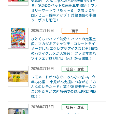
気番組 「わんにゃんお宅訪問withちゅ～
る」第2弾のペット動画を募集開始！ ファ
ミリーマートで「ちゅ～る」を買うと全
国デビュー確率アップ！ 対象商品の半額
クーポンも配信！
2026年7月6日
商品
ひとくちでハワイ気分！ ハワイの定番土
産、マカダミアナッツチョコレートをイ
メージした エクレアやアイスなど全9種類
のハワイグルメが大集合！ ファミマのハ
ワイフェアは7月7日（火）から開催！
2026年7月6日
社会・環境
レモネードがつなぐ、みんなの想い。今
年も応援！ ⼩児がん支援につながる「み
んなのレモネード」第４弾 開発チームの
こどもたちが店内放送での商品PRに初挑
戦！！
2026年7月3日
社会・環境