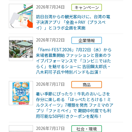
2026年7月24日
キャンペーン
訪日台湾からの観光客向けに、台湾の電
子決済アプリ 「全盈＋PAY（プラスペ
イ）」とコラボ企画を実施
2026年7月22日
企業情報
「Fami-FEST.2026」7月22日（水）から
来場者募集開始 ファッションと音楽のラ
イブパフォーマンスで 「コンビニではた
らく」を魅せるショーに 吉田鋼太郎氏・
八木莉可子氏や特別バンドも出演！
2026年7月17日
商品
暑い季節にぴったり！牛乳のおいしさを
存分に楽しめる 「ほっぺたとろける！ミ
ルクスイーツ」7種類を発売 ファミマのア
プリ「ファミペイ」で 期間中何度でも利
用可能な50円引きクーポンを配布！
2026年7月17日
社会・環境