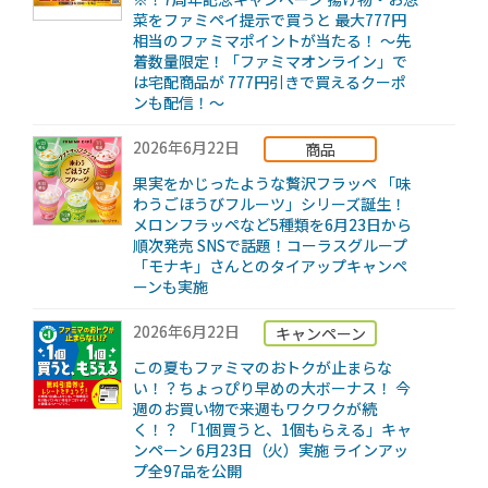
菜をファミペイ提示で買うと 最大777円
相当のファミマポイントが当たる！ ～先
着数量限定！「ファミマオンライン」で
は宅配商品が 777円引きで買えるクーポ
ンも配信！～
2026年6月22日
商品
果実をかじったような贅沢フラッペ 「味
わうごほうびフルーツ」シリーズ誕生！
メロンフラッペなど5種類を6月23日から
順次発売 SNSで話題！コーラスグループ
「モナキ」さんとのタイアップキャンペ
ーンも実施
2026年6月22日
キャンペーン
この夏もファミマのおトクが止まらな
い！？ちょっぴり早めの大ボーナス！ 今
週のお買い物で来週もワクワクが続
く！？ 「1個買うと、1個もらえる」キャ
ンペーン 6月23日（火）実施 ラインアッ
プ全97品を公開