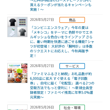
～5,940円相当のローストビーフが1円で
買えるクーポンが当たるキャンペーンも
実施！～
2026年5月27日
商品
「コンビニエンスウェア」今年の夏は
「メキシコ」をテーマに 色鮮やかでエネ
ルギッシュな色合いをラインアップ さら
に、暑い時期を快適に過ごせる機能Tシャ
ツが初登場！ 大好評の「腕時計」は多数
のリクエストにお応えし、今秋再販予
定！
2026年5月27日
サービス
「ファミマふるさと納税」お礼品数が約
6,000品に拡大 すぐ使える「電子回数
券」、自宅に届く「宅配型」 選べる2つの
受取方法でもっと便利に！ ～新規会員登
録者限定！ファミペイ残高に年率5.0%還
元実施～
2026年5月26日
社会・環境