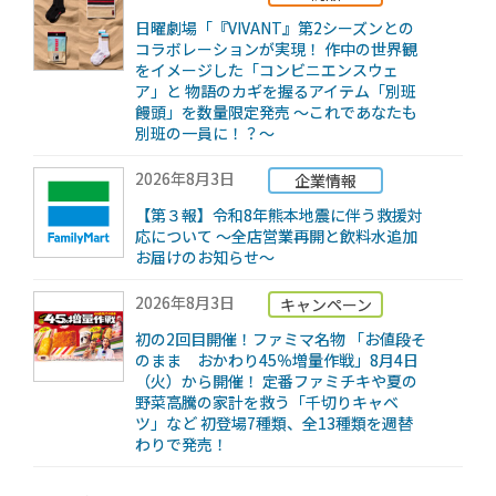
日曜劇場「『VIVANT』第2シーズンとの
コラボレーションが実現！ 作中の世界観
をイメージした「コンビニエンスウェ
ア」と 物語のカギを握るアイテム「別班
饅頭」を数量限定発売 ～これであなたも
別班の一員に！？～
2026年8月3日
企業情報
【第３報】令和8年熊本地震に伴う救援対
応について ～全店営業再開と飲料水追加
お届けのお知らせ～
2026年8月3日
キャンペーン
初の2回目開催！ファミマ名物 「お値段そ
のまま おかわり45％増量作戦」8月4日
（火）から開催！ 定番ファミチキや夏の
野菜高騰の家計を救う「千切りキャベ
ツ」など 初登場7種類、全13種類を週替
わりで発売！