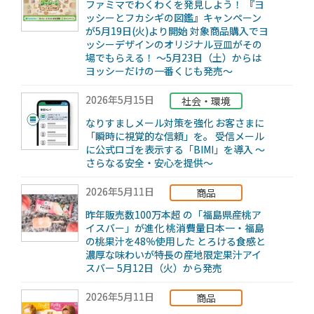
ファミマでわくわくを発見しよう！ 『ヨ
ッシーとフカシギの図鑑』キャンペーン
が5月19日(火)より開始 対象商品購入でヨ
ッシーデザインのオリジナル豆皿がその
場でもらえる！ ～5月23日（土）からは
ヨッシーだけの一番くじも発売～
2026年5月15日
社会・環境
なりすましメール対策を強化 お客さまに
「瞬時に視覚的な信頼」を。 受信メール
に公式ロゴを表示する「BIMI」を導入 ～
さらなる安全・安心を提供～
2026年5月11日
商品
昨年販売数100万本超 の「福島県産桃ア
イスバー」が進化 桃消費量日本一・福島
の桃果汁を48％使用した とろける食感と
濃厚な味わいが特長の産地限定果汁アイ
スバー 5月12日（火）から発売
2026年5月11日
商品