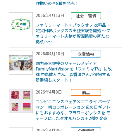
作揃いの全8種を発売！
2026年4月13日
社会・環境
ファミリーマート×ブックオフ 衣料品・
雑貨回収ボックスの実証実験を開始 ～フ
ァミリーマート店舗が資源循環の新たな
拠点へ～
2026年4月10日
企業情報
国内最大規模のリテールメディア
FamilyMartVisionを「ファミマTV」に改
称 中島健人さん、森香澄さんが登場する
新番組もスタート！
2026年4月9日
商品
コンビニエンスウェア×ニコライ バーグ
マン 初コラボレーション 母の日ギフト
にもおすすめな、フラワーボックスを モ
チーフにしたタオルハンカチ2種を発売
2026年4月8日
企業情報