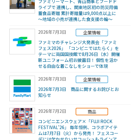
ファミリーマート、青山商事とフードド
ライブで 連携し、関東地区初の防災用備
蓄食品寄贈 累計寄贈量は9,000点以上に
～地域の小売が連携した食支援の輪～
2026年7月3日
企業情報
ファミマのチャレンジ大発表会「ファミ
フェス2026」 「コンビニではたらく」を
テーマに両国国技館で8月26日（水）開催
新ユニフォーム初お披露目！ 個性を活か
せる自由な着こなしをショーで体現
2026年7月3日
企業情報
2026年7月3日 商品に関するお詫びとお
知らせ
2026年7月2日
商品
コンビニエンスウェア×「FUJI ROCK
FESTIVAL'26」 毎年恒例、コラボアイテ
ムは7月7日（火）から発売！ フェスコー
デには欠かせないサコッシュもラインア