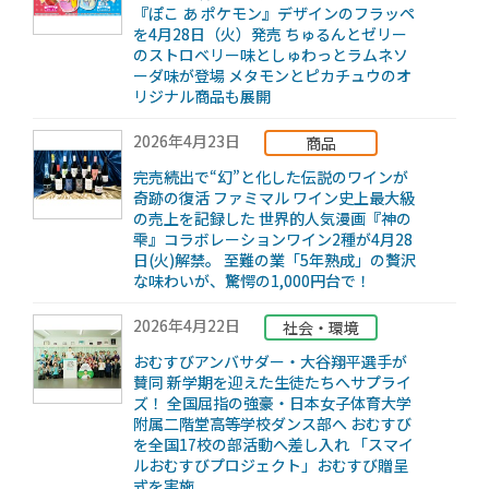
『ぽこ あ ポケモン』デザインのフラッペ
を4月28日（火）発売 ちゅるんとゼリー
のストロベリー味としゅわっとラムネソ
ーダ味が登場 メタモンとピカチュウのオ
リジナル商品も展開
2026年4月23日
商品
完売続出で“幻”と化した伝説のワインが
奇跡の復活 ファミマル ワイン史上最大級
の売上を記録した 世界的人気漫画『神の
雫』コラボレーションワイン2種が4月28
日(火)解禁。 至難の業「5年熟成」の贅沢
な味わいが、驚愕の1,000円台で！
2026年4月22日
社会・環境
おむすびアンバサダー・大谷翔平選手が
賛同 新学期を迎えた生徒たちへサプライ
ズ！ 全国屈指の強豪・日本女子体育大学
附属二階堂高等学校ダンス部へ おむすび
を全国17校の部活動へ差し入れ 「スマイ
ルおむすびプロジェクト」おむすび贈呈
式を実施