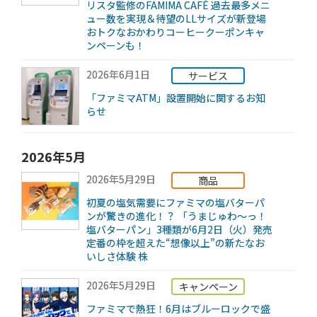
リスタ監修のFAMIMA CAFÉ 過去最多メニ
ュー数を実現＆待望のLLサイズが新登場
おトクなおかわりコーヒークーポンキャ
ンペーンも！
2026年6月1日
サービス
「ファミマATM」設置開始に関するお知
らせ
2026年5月
2026年5月29日
商品
初夏の塩気需要にファミマの塩バターパ
ンが驚きの進化！？ 「うまじゅわ～っ！
塩バターパン」3種類が6月2日（火）発売
定番の枠を超えた“想像以上”の新たなお
いしさ体験 株
2026年5月29日
キャンペーン
ファミマで熱狂！6月はブルーロックで盛