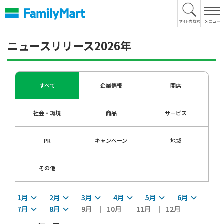
本
文
へ
ニュースリリース2026年
すべて
企業情報
開店
社会・環境
商品
サービス
PR
キャンペーン
地域
その他
1月
2月
3月
4月
5月
6月
7月
8月
9月
10月
11月
12月