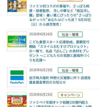
ファミマ初コラボの萬福や、さっぽろ純
連・頑者監修、 冷し中華など「極旨冷し
麺」登場！ 暑い夏にぴったりの“さっぱり
＆がっつり”あなたはどっち派？ 6月30日
（火）から順次発売！
2026年6月24日
社会・環境
こども食堂スタート応援助成、夏期受付
開始 「スマイルおむすびプロジェクト」
の一環で、名店『ぼんご』の具材をプレ
ゼント ～こどもたちの笑顔と居場所づく
りを応援～
2026年6月23日
社会・環境
岩手県大槌町 林野火災被害に伴う 店頭支
援金募金寄託のお知らせ
2026年6月23日
キャンペーン
ファミペイ年間オトク総額100億円超え
※！7周年記念キャンペーン 揚げ物・お惣