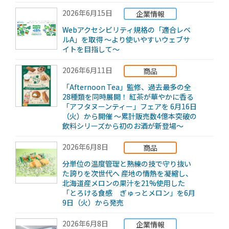
2026年6月15日
企業情報
Webアクセシビリティ規格の「適合レベ
ルA」を取得 ～より使いやすいウェブサ
イトを目指して～
2026年6月11日
商品
「Afternoon Tea」監修、過去最多の全
28種類を同時展開！ 紅茶が華やかに香る
「アフタヌーンティー」フェアを 6月16日
（火）から開催 ～累計販売数4億本突破の
飲料シリーズから初のお酒が新登場～
2026年6月8日
商品
分単位の温度管理と熟練の技で守り抜い
た誇りを次世代へ 産地の情熱を凝縮し、
北海道産メロンの果汁を21%使用した
「とろける食感 ぎゅっとメロン」を6月
9日（火）から発売
2026年6月8日
企業情報