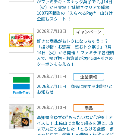
がファミチキ・スナック菓子で 7月14日
（火）から登場！ 謎解きクリアで総額
100万円相当の「えらべるPay®」山分け
企画もスタート ！
2026年7月13日
キャンペーン
好きな商品がおトクになっちゃう！？
「揚げ物・お惣菜 超おトク祭り」 7月
14日（火）から開催！ ファミチキ各種購
入で、揚げ物・お惣菜が次回50円引きの
クーポンもらえる！
2026年7月11日
企業情報
2026年7月11日 商品に関するお詫びと
お知らせ
2026年7月10日
商品
高知県産ゆずの“もったいない”が極上ア
イスに！ 土佐山での取り組みを通じ、皮
まで丸ごと活かした 「とろける食感 ぎ
ゅっとゆず」発売！ ～農家・行政・子ど