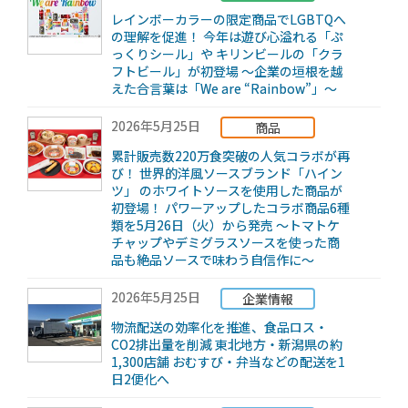
レインボーカラーの限定商品でLGBTQへ
の理解を促進！ 今年は遊び心溢れる「ぷ
っくりシール」や キリンビールの「クラ
フトビール」が初登場 ～企業の垣根を越
えた合言葉は「We are “Rainbow”」～
2026年5月25日
商品
累計販売数220万食突破の人気コラボが再
び！ 世界的洋風ソースブランド「ハイン
ツ」 のホワイトソースを使用した商品が
初登場！ パワーアップしたコラボ商品6種
類を5月26日（火）から発売 ～トマトケ
チャップやデミグラスソースを使った商
品も絶品ソースで味わう自信作に～
2026年5月25日
企業情報
物流配送の効率化を推進、食品ロス・
CO2排出量を削減 東北地方・新潟県の約
1,300店舗 おむすび・弁当などの配送を1
日2便化へ