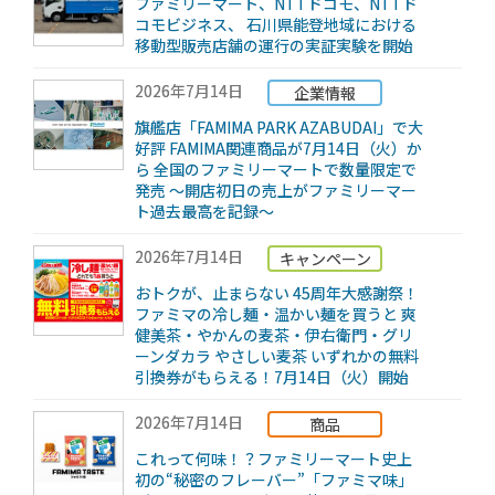
ファミリーマート、NTTドコモ、NTTド
コモビジネス、 石川県能登地域における
移動型販売店舗の運行の実証実験を開始
2026年7月14日
企業情報
旗艦店「FAMIMA PARK AZABUDAI」で大
好評 FAMIMA関連商品が7月14日（火）か
ら 全国のファミリーマートで数量限定で
発売 ～開店初日の売上がファミリーマー
ト過去最高を記録～
2026年7月14日
キャンペーン
おトクが、止まらない 45周年大感謝祭！
ファミマの冷し麺・温かい麺を買うと 爽
健美茶・やかんの麦茶・伊右衛門・グリ
ーンダカラ やさしい麦茶 いずれかの無料
引換券がもらえる！7月14日（火）開始
2026年7月14日
商品
これって何味！？ファミリーマート史上
初の“秘密のフレーバー”「ファミマ味」