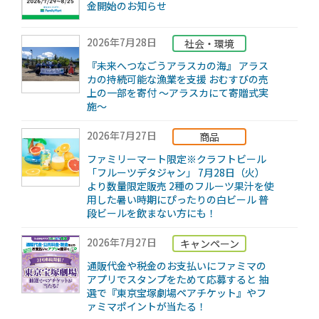
金開始のお知らせ
2026年7月28日
社会・環境
『未来へつなごうアラスカの海』 アラス
カの持続可能な漁業を支援 おむすびの売
上の一部を寄付 ～アラスカにて寄贈式実
施～
2026年7月27日
商品
ファミリーマート限定※クラフトビール
「フルーツデタジャン」 7月28日（火）
より数量限定販売 2種のフルーツ果汁を使
用した暑い時期にぴったりの白ビール 普
段ビールを飲まない方にも！
2026年7月27日
キャンペーン
通販代金や税金のお支払いにファミマの
アプリでスタンプをためて応募すると 抽
選で『東京宝塚劇場ペアチケット』やフ
ァミマポイントが当たる！