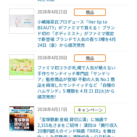
2026年4月21日
商品
小嶋陽菜氏プロデュース「Her lip to
BEAUTY」がファミマで買える！ ブラン
ド初の「ボディミスト」がファミマ限定
で新登場 ブランドで人気の香り3種を4月
24日（金）から順次発売
2026年4月20日
商品
ファミマ初コラボ!札幌で人気が絶えない
手作りサンドイッチ専門店「サンドリ
ア」監修商品が登場! 不動の人気 No.1 商
品を再現したサンドイッチなど 「自慢の
ハムサンド」5 種類を 4 月 21 日(火)から
順次発売!
2026年4月17日
キャンペーン
「宝塚歌劇 星組 貸切公演」に抽選で
2,315名さまをご招待！ 演目は「興行収入
20億円超えのインド映画『RRR』を舞台
化」した話題作！ 通販代金・公共料金・