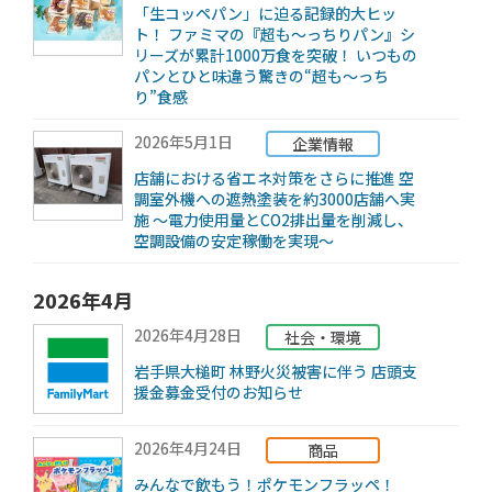
「生コッペパン」に迫る記録的大ヒッ
ト！ ファミマの『超も～っちりパン』シ
リーズが累計1000万食を突破！ いつもの
パンとひと味違う驚きの“超も～っち
り”食感
2026年5月1日
企業情報
店舗における省エネ対策をさらに推進 空
調室外機への遮熱塗装を約3000店舗へ実
施 ～電力使用量とCO2排出量を削減し、
空調設備の安定稼働を実現～
2026年4月
2026年4月28日
社会・環境
岩手県大槌町 林野火災被害に伴う 店頭支
援金募金受付のお知らせ
2026年4月24日
商品
みんなで飲もう！ポケモンフラッペ！