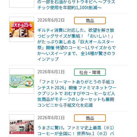
の一部を石油からサトウキビへ ～プラス
チック使用を年間約1,100t削減～
2026年6月2日
商品
ギルティ消費に対応した、欲望を解き放
つビッグサイズが集結！ 「おいしい！」
がたっぷり楽しめる「巨大オールスター
祭」開催 待望のコーヒーLLサイズからで
か～いスイーツまで、 全14種が驚きのラ
インアップ
2026年6月1日
社会・環境
「ファミリーマートありがとうの手紙コ
ンテスト2026」開催 ファミマネットワー
クプリントで おむすびやコーヒーなど人
気商品がモチーフのレターセットも展開
コンビニから手紙文化を応援
2026年6月1日
商品
うまさに驚け。ファミマ史上最高（※1）
コーヒーが全国に！ 世界No.1（※2）バ