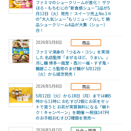
ファミマのシュークリームが進化！ ザク
ほろ・もちむにの“新食感シュー”2品が5
月12日（火）発売！ スイーツ売上No.1※
の“大人気シュー”もリニューアルして 絶
品シュークリーム4品が大集（シュー）
合！
2026年5月8日
商品
ファミマ渾身の「つるみ・コシ」を実現
した 名店監修「まぜるほど、うまい。」
冷し麺 博多一風堂・香川一福・すず鬼・
麺屋こころ監修のまぜ麺が 5月12日
（火）から順次発売！
2026年5月8日
商品
5月12日（火）から18日（月）までは朝5
時から11時に おむすび2個とお茶をセッ
トで買うと お茶が実質無料になる「朝ト
ク！キャンペーン」を開催 ～税抜147円
のお手軽おむすび2種類を発売～
2026年5月7日
社会・環境