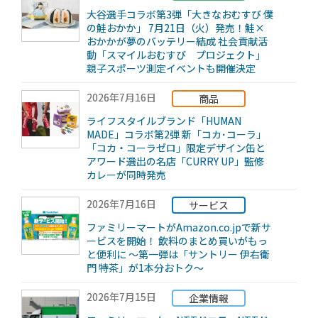
大谷選手コラボ第3弾「大きなおむすび 僕
の鮭おかか」 7月21日（火）発売！鮭×
おかかが夢のバッテリー結成 社会貢献活
動「スマイルおむすび プロジェクト」
親子スポーツ測定イベントも開催決定
2026年7月16日
商品
ライフスタイルブランド「HUMAN
MADE」コラボ第2弾 新「コカ･コーラ」
「コカ・コーラゼロ」限定デザイン缶と
アワード選出の名店「CURRY UP」監修
カレーが同時発売
2026年7月16日
サービス
ファミリーマートがAmazon.co.jpで新サ
ービスを開始！ 飲料のまとめ買いがもっ
と便利に ～第一弾は「サントリー 伊右衛
門 特茶」が1本分おトク～
2026年7月15日
企業情報