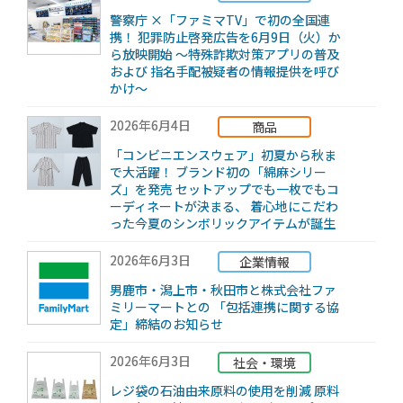
警察庁 ×「ファミマTV」で初の全国連
携！ 犯罪防止啓発広告を6月9日（火）か
ら放映開始 〜特殊詐欺対策アプリの普及
および 指名手配被疑者の情報提供を呼び
かけ〜
2026年6月4日
商品
「コンビニエンスウェア」初夏から秋ま
で大活躍！ ブランド初の「綿麻シリー
ズ」を発売 セットアップでも一枚でもコ
ーディネートが決まる、 着心地にこだわ
った今夏のシンボリックアイテムが誕生
2026年6月3日
企業情報
男鹿市・潟上市・秋田市と株式会社ファ
ミリーマートとの 「包括連携に関する協
定」締結のお知らせ
2026年6月3日
社会・環境
レジ袋の石油由来原料の使用を削減 原料