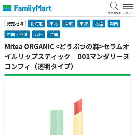
本
文
へ
発売地域
北海道
東北
関東
東海
北陸
関西
中国・四国
九州
沖縄
Mitea ORGANIC <どうぶつの森>セラムオ
イルリップスティック D01マンダリーヌ
コンフィ（透明タイプ）