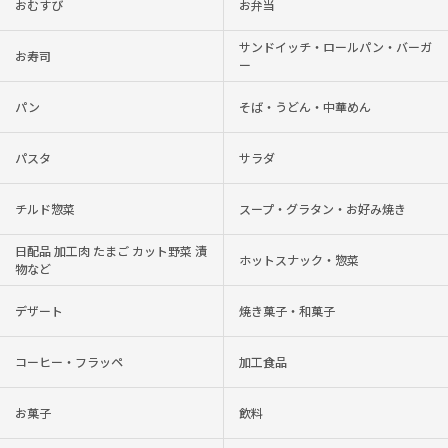
おむすび
お弁当
サンドイッチ・ロールパン・バーガ
お寿司
ー
パン
そば・うどん・中華めん
パスタ
サラダ
チルド惣菜
スープ・グラタン・お好み焼き
日配品 加工肉 たまご カット野菜 漬
ホットスナック・惣菜
物など
デザート
焼き菓子・和菓子
コーヒー・フラッペ
加工食品
お菓子
飲料