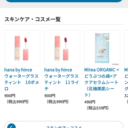
スキンケア・コスメ一覧
hana by hince
hana by hince
Mitea ORGANIC <
M
ウォーターグラス
ウォーターグラス
どうぶつの森>ア
ティント 10ポメ
ティント 11ライ
クアセラムシート
ロ
チ
（北極美肌シー
ト）
900円
900円
3
（税込
990円
）
（税込
990円
）
490円
（税込
539円
）
スキンケア・コスメ