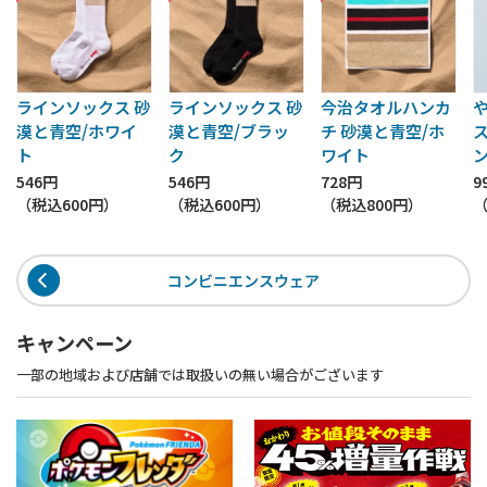
ラインソックス 砂
ラインソックス 砂
今治タオルハンカ
漠と青空/ホワイ
漠と青空/ブラッ
チ 砂漠と青空/ホ
ト
ク
ワイト
546円
546円
728円
9
（税込
600円
）
（税込
600円
）
（税込
800円
）
コンビニエンスウェア
キャンペーン
一部の地域および店舗では取扱いの無い場合がございます