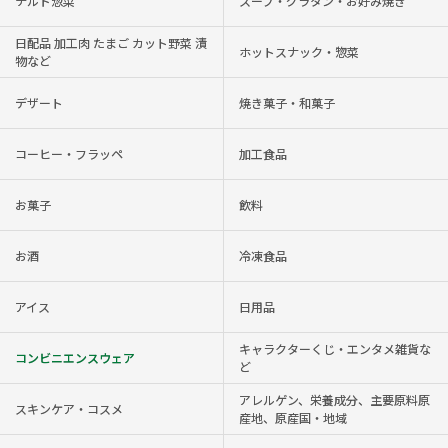
チルド惣菜
スープ・グラタン・お好み焼き
日配品 加工肉 たまご カット野菜 漬
ホットスナック・惣菜
物など
デザート
焼き菓子・和菓子
コーヒー・フラッペ
加工食品
お菓子
飲料
お酒
冷凍食品
アイス
日用品
キャラクターくじ・エンタメ雑貨な
コンビニエンスウェア
ど
アレルゲン、栄養成分、主要原料原
スキンケア・コスメ
産地、原産国・地域