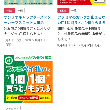
NEW
一般
NEW
一般
サンリオキャラクターズ×メ
ファミマのおトクが止まらな
ーカーマスコット大集合！
い!? 1個買うと、1個もらえる
対象商品2個買うごとにオリジ
期間中に対象商品を1個買う
ナルグッズ1個もらえる！
と、対象商品の無料引換券がも
らえる！
8月4日（火）10:00 ～ 8月31日
（月）
8月4日（火） ～ 8月10日（月）
ファミペイ