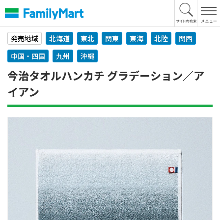
本
文
へ
発売地域
北海道
東北
関東
東海
北陸
関西
中国・四国
九州
沖縄
今治タオルハンカチ グラデーション／ア
イアン