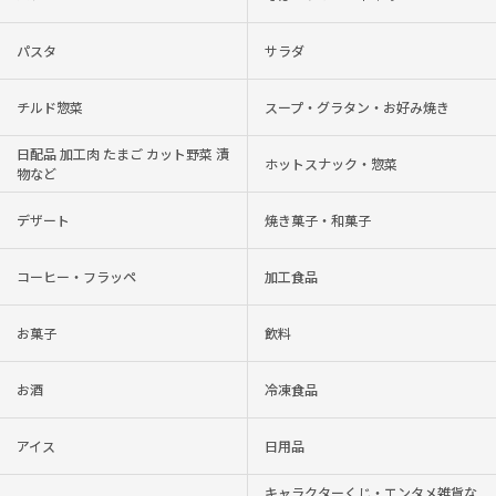
パスタ
サラダ
チルド惣菜
スープ・グラタン・お好み焼き
日配品 加工肉 たまご カット野菜 漬
ホットスナック・惣菜
物など
デザート
焼き菓子・和菓子
コーヒー・フラッペ
加工食品
お菓子
飲料
お酒
冷凍食品
アイス
日用品
キャラクターくじ・エンタメ雑貨な