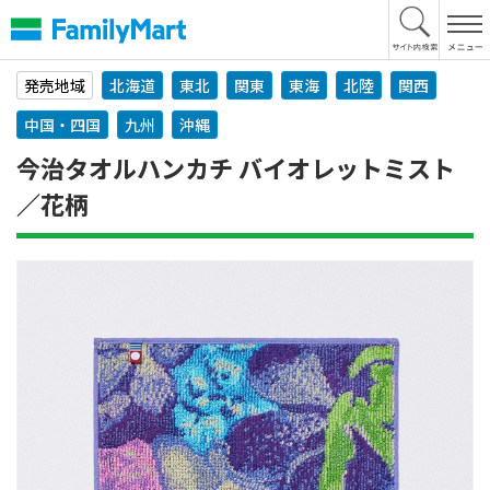
本
文
へ
発売地域
北海道
東北
関東
東海
北陸
関西
中国・四国
九州
沖縄
今治タオルハンカチ バイオレットミスト
／花柄