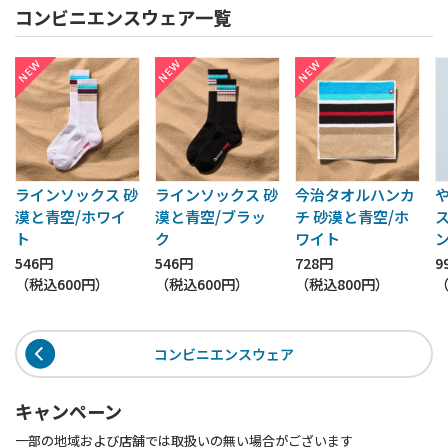
コンビニエンスウェア一覧
ラインソックス 砂
ラインソックス 砂
今治タオルハンカ
漠と青空/ホワイ
漠と青空/ブラッ
チ 砂漠と青空/ホ
ト
ク
ワイト
546円
546円
728円
9
（税込
600円
）
（税込
600円
）
（税込
800円
）
コンビニエンスウェア
キャンペーン
一部の地域および店舗では取扱いの無い場合がございます