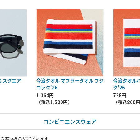
 スクエア
今治タオル マフラータオル フジ
今治タオルハ
ロック’26
ク’26
1,364円
728円
（税込
1,500円
）
（税込
800
コンビニエンスウェア
いの無い場合がございます