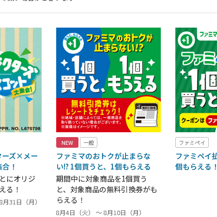
NEW
一般
ファミペイ
ターズ×メー
ファミマのおトクが止まらな
ファミペイ払
集合！
い!? 1個買うと、1個もらえる
個もらえる
ごとにオリジ
期間中に対象商品を1個買う
える！
と、対象商品の無料引換券がも
らえる！
～ 8月31日（月）
8月4日（火） ～ 8月10日（月）