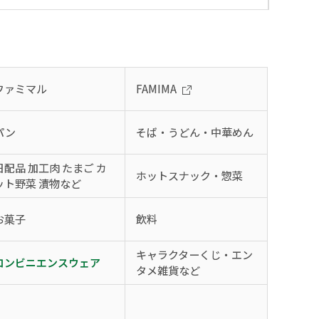
ファミマル
FAMIMA
パン
そば・うどん・中華めん
日配品 加工肉 たまご カ
ホットスナック・惣菜
ット野菜 漬物など
お菓子
飲料
キャラクターくじ・エン
コンビニエンスウェア
タメ雑貨など