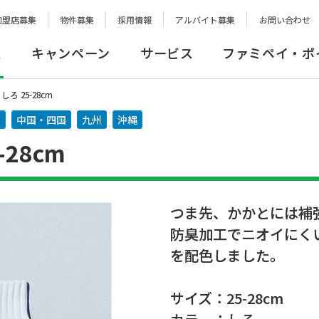
加盟店募集
物件募集
採用情報
アルバイト募集
お問い合わせ
報
キャンペーン
サービス
ファミペイ・ポ
ろ 25-28cm
西
中国・四国
九州
沖縄
28cm
つま先、かかとには補
防臭加工でニオイにくい
を配色しました。
サイズ：25-28cm