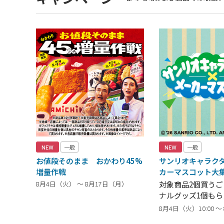
NEW
一般
NEW
一般
お値段そのまま おかわり45%
サンリオキャラク
増量作戦
カーマスコット大
8月4日（火） ～ 8月17日（月）
対象商品2個買う
ナルグッズ1個もら
8月4日（火）10:00 