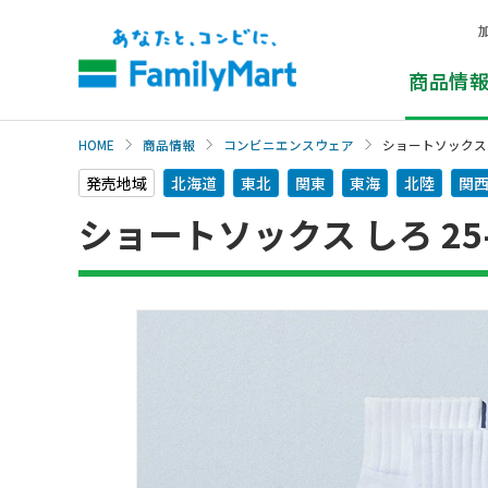
本
文
へ
商品情
HOME
商品情報
コンビニエンスウェア
ショートソックス し
発売地域
北海道
東北
関東
東海
北陸
関
ショートソックス しろ 25-