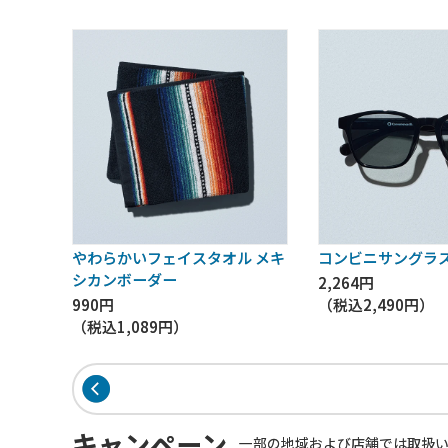
やわらかいフェイスタオル メキ
コンビニサングラス
シカンボーダー
2,264円
990円
（税込
2,490円
）
（税込
1,089円
）
キャンペーン
一部の地域および店舗では取扱