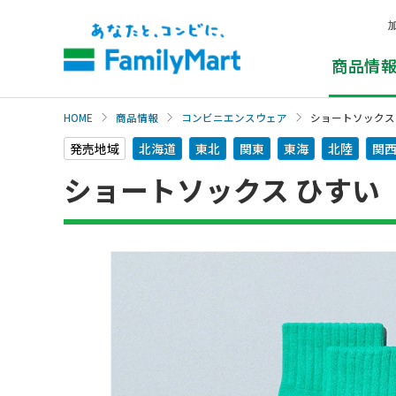
本
文
へ
商品情
HOME
商品情報
コンビニエンスウェア
ショートソックス
発売地域
北海道
東北
関東
東海
北陸
関
ショートソックス ひすい