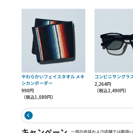
やわらかいフェイスタオル メキ
コンビニサングラス
シカンボーダー
2,264円
990円
（税込
2,490円
）
（税込
1,089円
）
キャンペーン
一部の地域および店舗では取扱