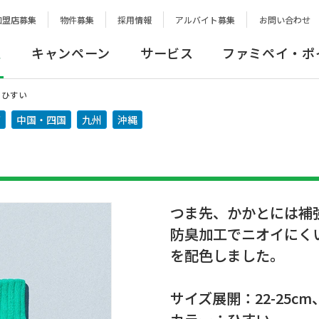
加盟店募集
物件募集
採用情報
アルバイト募集
お問い合わせ
報
キャンペーン
サービス
ファミペイ・ポ
 ひすい
西
中国・四国
九州
沖縄
つま先、かかとには補
防臭加工でニオイにくい
を配色しました。
サイズ展開：22-25cm、