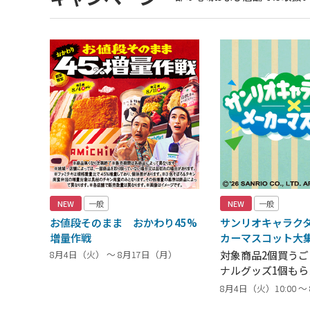
NEW
一般
NEW
一般
お値段そのまま おかわり45%
サンリオキャラク
増量作戦
カーマスコット大
8月4日（火） ～ 8月17日（月）
対象商品2個買う
ナルグッズ1個もら
8月4日（火）10:00 