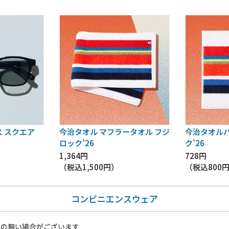
 スクエア
今治タオル マフラータオル フジ
今治タオルハ
ロック’26
ク’26
1,364円
728円
（税込
1,500円
）
（税込
800
コンビニエンスウェア
いの無い場合がございます