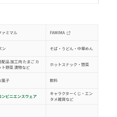
ファミマル
FAMIMA
パン
そば・うどん・中華めん
日配品 加工肉 たまご カ
ホットスナック・惣菜
ット野菜 漬物など
お菓子
飲料
キャラクターくじ・エン
コンビニエンスウェア
タメ雑貨など