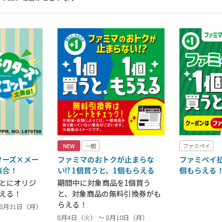
NEW
一般
ファミペイ
ターズ×メー
ファミマのおトクが止まらな
ファミペイ払
集合！
い!? 1個買うと、1個もらえる
個もらえる
ごとにオリジ
期間中に対象商品を1個買う
える！
と、対象商品の無料引換券がも
らえる！
～ 8月31日（月）
8月4日（火） ～ 8月10日（月）