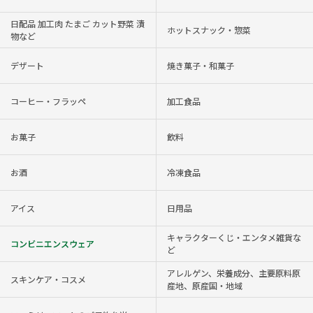
日配品 加工肉 たまご カット野菜 漬
ホットスナック・惣菜
物など
デザート
焼き菓子・和菓子
コーヒー・フラッペ
加工食品
お菓子
飲料
お酒
冷凍食品
アイス
日用品
キャラクターくじ・エンタメ雑貨な
コンビニエンスウェア
ど
アレルゲン、栄養成分、主要原料原
スキンケア・コスメ
産地、原産国・地域