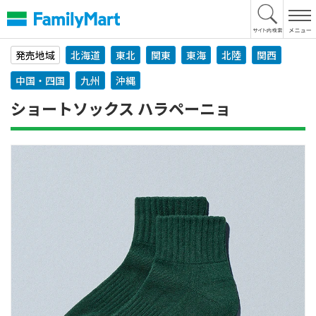
本
文
へ
発売地域
北海道
東北
関東
東海
北陸
関西
中国・四国
九州
沖縄
ショートソックス ハラペーニョ