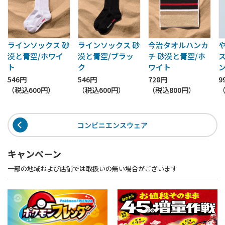
ラインソックス 砂
ラインソックス 砂
今治タオルハンカ
漠と青空/ホワイ
漠と青空/ブラッ
チ 砂漠と青空/ホ
ト
ク
ワイト
546円
546円
728円
9
（税込
600円
）
（税込
600円
）
（税込
800円
）
コンビニエンスウェア
キャンペーン
一部の地域および店舗では取扱いの無い場合がございます