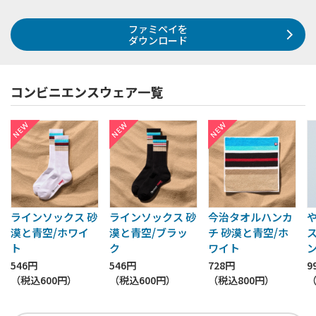
ファミペイを
ダウンロード
コンビニエンスウェア一覧
ラインソックス 砂
ラインソックス 砂
今治タオルハンカ
漠と青空/ホワイ
漠と青空/ブラッ
チ 砂漠と青空/ホ
ト
ク
ワイト
546円
546円
728円
9
（税込
600円
）
（税込
600円
）
（税込
800円
）