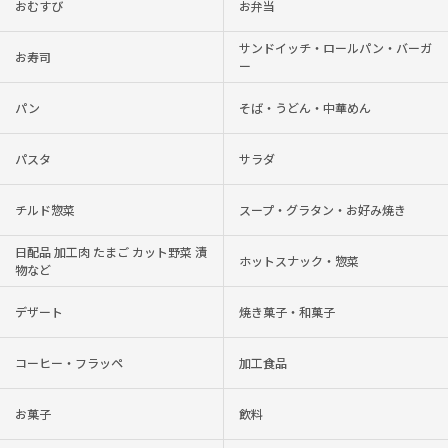
おむすび
お弁当
サンドイッチ・ロールパン・バーガ
お寿司
ー
パン
そば・うどん・中華めん
パスタ
サラダ
チルド惣菜
スープ・グラタン・お好み焼き
日配品 加工肉 たまご カット野菜 漬
ホットスナック・惣菜
物など
デザート
焼き菓子・和菓子
コーヒー・フラッペ
加工食品
お菓子
飲料