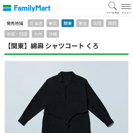
本
文
へ
発売地域
北海道
東北
関東
東海
北陸
関西
中国・四国
九州
沖縄
【関東】綿麻 シャツコート くろ