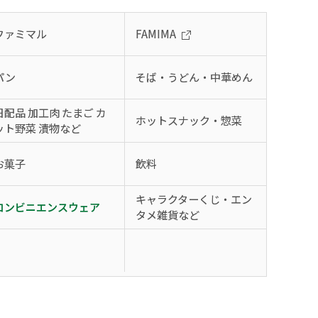
ファミマル
FAMIMA
パン
そば・うどん・中華めん
日配品 加工肉 たまご カ
ホットスナック・惣菜
ット野菜 漬物など
お菓子
飲料
キャラクターくじ・エン
コンビニエンスウェア
タメ雑貨など