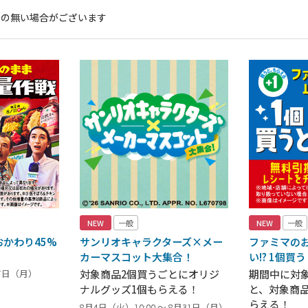
いの無い場合がございます
NEW
一般
NEW
一般
かわり45%
サンリオキャラクターズ×メー
ファミマの
カーマスコット大集合！
い!? 1個買
17日（月）
対象商品2個買うごとにオリジ
期間中に対
ナルグッズ1個もらえる！
と、対象商
らえる！
8月4日（火）10:00 ～ 8月31日（月）