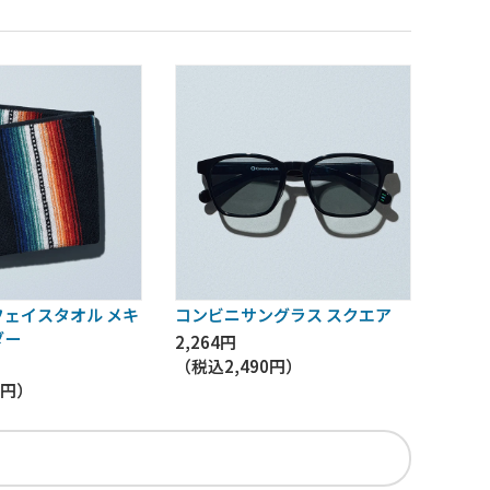
ェイスタオル メキ
コンビニサングラス スクエア
ダー
2,264円
（税込
2,490円
）
9円
）