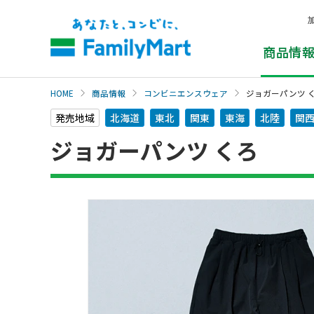
本
文
へ
商品情
HOME
商品情報
コンビニエンスウェア
ジョガーパンツ 
発売地域
北海道
東北
関東
東海
北陸
関
ジョガーパンツ くろ