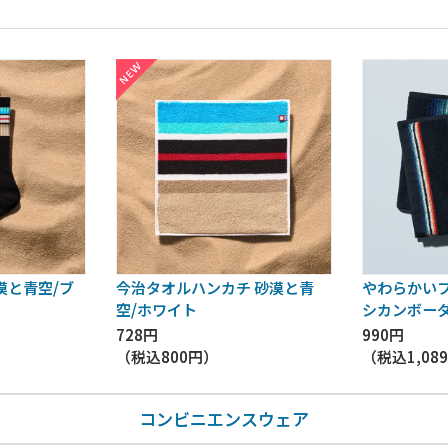
漠と青空/ブ
今治タオルハンカチ 砂漠と青
やわらかいフ
空/ホワイト
シカンボー
728円
990円
（税込
800円
）
（税込
1,08
コンビニエンスウェア