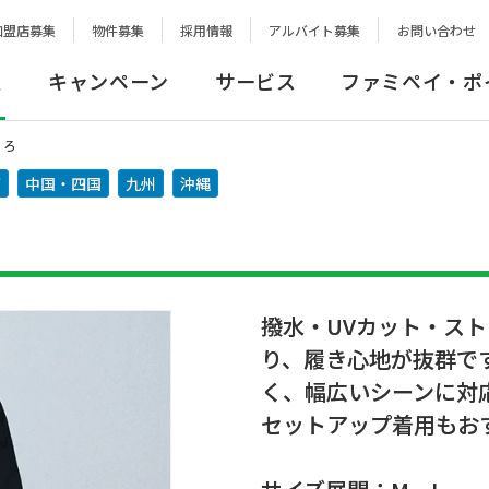
加盟店募集
物件募集
採用情報
アルバイト募集
お問い合わせ
報
キャンペーン
サービス
ファミペイ・ポ
くろ
西
中国・四国
九州
沖縄
撥水・UVカット・ス
り、履き心地が抜群で
く、幅広いシーンに対
セットアップ着用もお