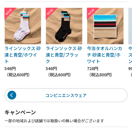
ラインソックス 砂
ラインソックス 砂
今治タオルハンカ
漠と青空/ホワイ
漠と青空/ブラッ
チ 砂漠と青空/ホ
ト
ク
ワイト
546円
546円
728円
9
（税込
600円
）
（税込
600円
）
（税込
800円
）
コンビニエンスウェア
キャンペーン
一部の地域および店舗では取扱いの無い場合がございます