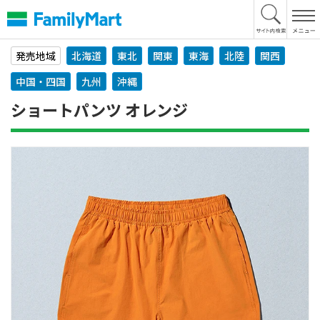
本
文
へ
発売地域
北海道
東北
関東
東海
北陸
関西
中国・四国
九州
沖縄
ショートパンツ オレンジ