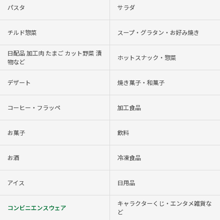
パスタ
サラダ
チルド惣菜
スープ・グラタン・お好み焼き
日配品 加工肉 たまご カット野菜 漬
ホットスナック・惣菜
物など
デザート
焼き菓子・和菓子
コーヒー・フラッペ
加工食品
お菓子
飲料
お酒
冷凍食品
アイス
日用品
キャラクターくじ・エンタメ雑貨な
コンビニエンスウェア
ど