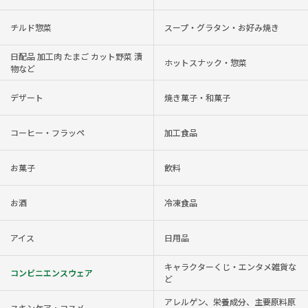
チルド惣菜
スープ・グラタン・お好み焼き
日配品 加工肉 たまご カット野菜 漬
ホットスナック・惣菜
物など
デザート
焼き菓子・和菓子
コーヒー・フラッペ
加工食品
お菓子
飲料
お酒
冷凍食品
アイス
日用品
キャラクターくじ・エンタメ雑貨な
コンビニエンスウェア
ど
アレルゲン、栄養成分、主要原料原
スキンケア・コスメ