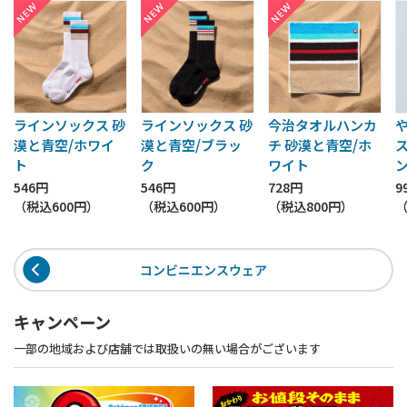
ラインソックス 砂
ラインソックス 砂
今治タオルハンカ
漠と青空/ホワイ
漠と青空/ブラッ
チ 砂漠と青空/ホ
ト
ク
ワイト
546円
546円
728円
9
（税込
600円
）
（税込
600円
）
（税込
800円
）
コンビニエンスウェア
キャンペーン
一部の地域および店舗では取扱いの無い場合がございます