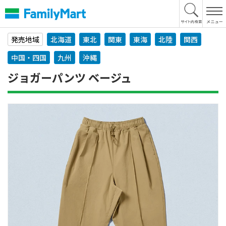
本
文
へ
発売地域
北海道
東北
関東
東海
北陸
関西
中国・四国
九州
沖縄
ジョガーパンツ ベージュ