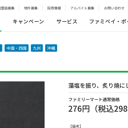
加盟店募集
物件募集
採用情報
アルバイト募集
お問い合わせ
報
キャンペーン
サービス
ファミペイ・ポ
西
中国・四国
九州
沖縄
藻塩を振り、炙り焼に
ファミリーマート通常価格
276円
（税込
29
【備考】