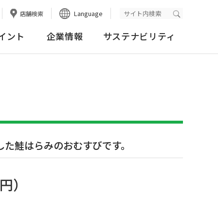
Language
店舗検索
検索実行
イント
企業情報
サステナビリティ
した鮭はらみのおむすびです。
8円
）