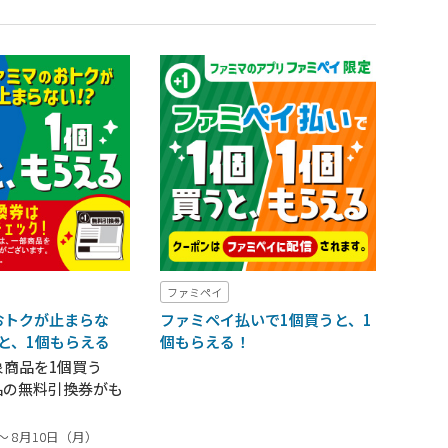
ファミペイ
おトクが止まらな
ファミペイ払いで1個買うと、1
うと、1個もらえる
個もらえる！
象商品を1個買う
品の無料引換券がも
～ 8月10日（月）