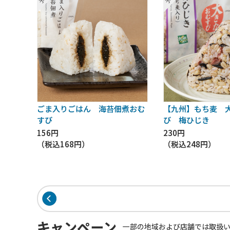
ごま入りごはん 海苔佃煮おむ
【九州】もち麦 
すび
び 梅ひじき
156円
230円
（税込
168円
）
（税込
248円
）
キャンペーン
一部の地域および店舗では取扱