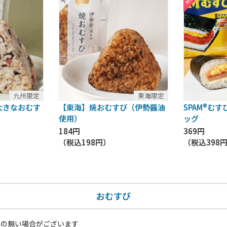
九州限定
東海限定
大きなおむす
【東海】焼おむすび（伊勢醤油
SPAM®む
使用）
ッグ
184円
369円
（税込
198円
）
（税込
398
おむすび
いの無い場合がございます