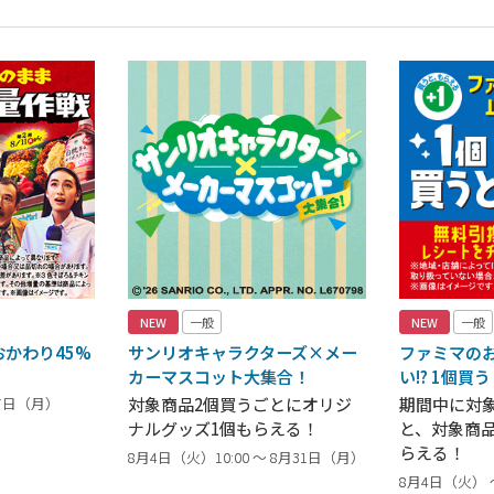
NEW
一般
NEW
一般
かわり45%
サンリオキャラクターズ×メー
ファミマの
カーマスコット大集合！
い!? 1個買
17日（月）
対象商品2個買うごとにオリジ
期間中に対
ナルグッズ1個もらえる！
と、対象商
らえる！
8月4日（火）10:00 ～ 8月31日（月）
8月4日（火） 