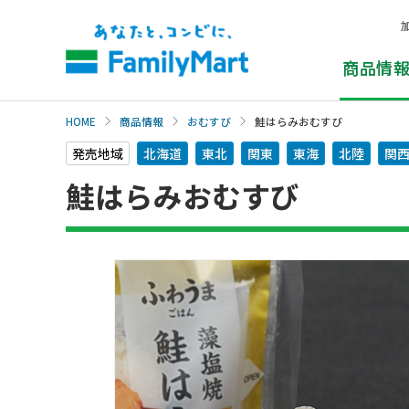
本
文
へ
商品情
HOME
商品情報
おむすび
鮭はらみおむすび
発売地域
北海道
東北
関東
東海
北陸
関
鮭はらみおむすび