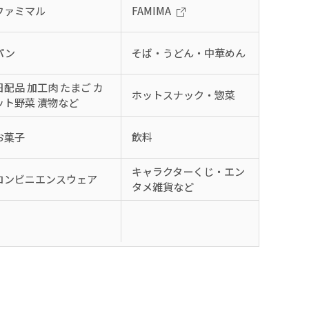
ファミマル
FAMIMA
パン
そば・うどん・中華めん
日配品 加工肉 たまご カ
ホットスナック・惣菜
ット野菜 漬物など
お菓子
飲料
キャラクターくじ・エン
コンビニエンスウェア
タメ雑貨など