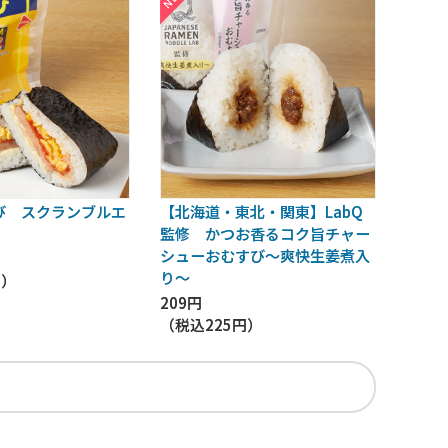
すび スクランブルエ
【北海道・東北・関東】LabQ
監修 かつお香るコク旨チャー
シューおむすび～爽快生姜煮入
り～
円
）
209円
（税込
225円
）