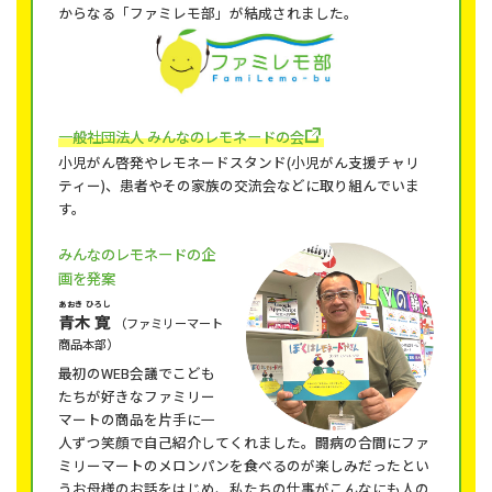
からなる「ファミレモ部」が結成されました。
一般社団法人 みんなのレモネードの会
小児がん啓発やレモネードスタンド(小児がん支援チャリ
ティー)、患者やその家族の交流会などに取り組んでいま
す。
みんなのレモネードの企
画を発案
あおき ひろし
青木 寛
（ファミリーマート
商品本部）
最初のWEB会議でこども
たちが好きなファミリー
マートの商品を片手に一
人ずつ笑顔で自己紹介してくれました。闘病の合間にファ
ミリーマートのメロンパンを食べるのが楽しみだったとい
うお母様のお話をはじめ、私たちの仕事がこんなにも人の