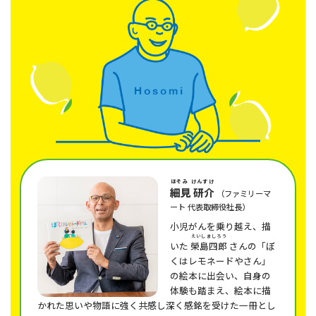
ほそみ けんすけ
細見 研介
（ファミリーマ
ート 代表取締役社長）
小児がんを乗り越え、描
えいしましろう
いた
榮島四郎
さんの「ぼ
くはレモネードやさん」
の絵本に出会い、自身の
体験も踏まえ、絵本に描
かれた思いや物語に強く共感し深く感銘を受けた一冊とし