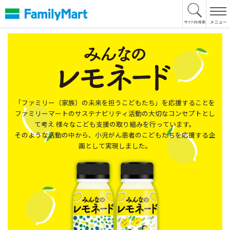
本
文
へ
「ファミリー（家族）の未来を担うこどもたち」を応援することを
ファミリーマートのサステナビリティ活動の大切なコンセプトとし
て考え
様々なこども支援の取り組みを行っています。
そのような活動の中から、小児がん患者のこどもたちを応援する企
画として実現しました。