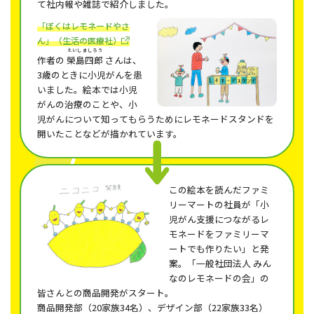
て社内報や雑誌で紹介しました。
「ぼくはレモネードやさ
ん」（生活の医療社）
えいしましろう
作者の
榮島四郎
さんは、
3歳のときに小児がんを患
いました。絵本では小児
がんの治療のことや、小
児がんについて知ってもらうためにレモネードスタンドを
開いたことなどが描かれています。
この絵本を読んだファミ
リーマートの社員が「小
児がん支援につながるレ
モネードをファミリーマ
ートでも作りたい」と発
案。「一般社団法人 みん
なのレモネードの会」の
皆さんとの商品開発がスタート。
商品開発部（20家族34名）、デザイン部（22家族33名）