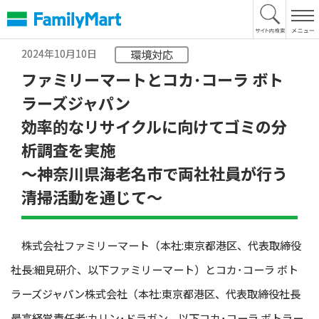
本
文
へ
2024年10月10日
環境対応
ファミリーマートとコカ･コーラ ボト
ラーズジャパン
効率的なリサイクルに向けてゴミの分
析調査を実施
〜神奈川県海老名市で両社社員が行う
清掃活動を通じて〜
株式会社ファミリーマート（本社:東京都港区、代表取締役
社長:細見研介、以下ファミリーマート）とコカ･コーラ ボト
ラーズジャパン株式会社（本社:東京都港区、代表取締役社長
最高経営責任者:カリン･ドラガン、以下コカ･コーラ ボトラー