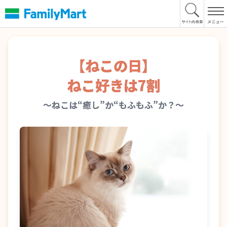
本
文
へ
【ねこの日】
ねこ好きは7割
～ねこは“癒し”か“もふもふ”か？～