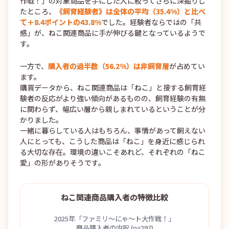
作戦！」の対象商品を手にした人に絞ってさらに深掘りし
たところ、
《飼育経験者》は全体の平均（35.4%）と比べ
て＋8.4ポイントの43.8%
でした。経験者ならではの「共
感」が、ねこ関連商品に手が伸びる鍵となっているようで
す。
一方で、
購入者の過半数（56.2%）は非飼育層
が占めてい
ます。
購買データから、ねこ関連商品は「ねこ」と接する飼育経
験者の反応がより強い傾向があるものの、飼育経験の有無
に関わらず、幅広い層から親しまれているということが分
かりました。
一緒に暮らしている人はもちろん、事情があって飼えない
人にとっても、こうした商品は「ねこ」を身近に感じられ
る大切な存在。環境の違いこそあれど、それぞれの「ねこ
愛」の形がありそうです。
ねこ関連商品購入者の特徴比較
2025年「ファミリ～にゃ～ト大作戦！」
商品購入者の内訳 (n=297)