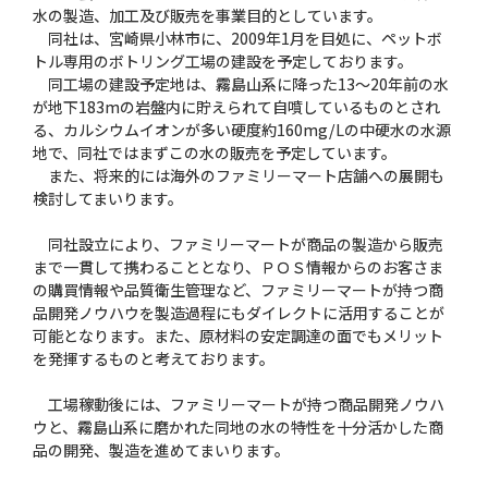
水の製造、加工及び販売を事業目的としています。
同社は、宮崎県小林市に、2009年1月を目処に、ペットボ
トル専用のボトリング工場の建設を予定しております。
同工場の建設予定地は、霧島山系に降った13〜20年前の水
が地下183mの岩盤内に貯えられて自噴しているものとされ
る、カルシウムイオンが多い硬度約160mg/Lの中硬水の水源
地で、同社ではまずこの水の販売を予定しています。
また、将来的には海外のファミリーマート店舗への展開も
検討してまいります。
同社設立により、ファミリーマートが商品の製造から販売
まで一貫して携わることとなり、ＰＯＳ情報からのお客さま
の購買情報や品質衛生管理など、ファミリーマートが持つ商
品開発ノウハウを製造過程にもダイレクトに活用することが
可能となります。また、原材料の安定調達の面でもメリット
を発揮するものと考えております。
工場稼動後には、ファミリーマートが持つ商品開発ノウハ
ウと、霧島山系に磨かれた同地の水の特性を十分活かした商
品の開発、製造を進めてまいります。