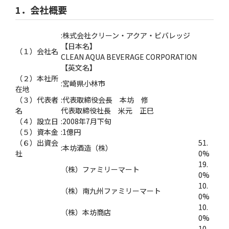
1．会社概要
:株式会社クリーン・アクア・ビバレッジ
【日本名】
（１）会社名
CLEAN AQUA BEVERAGE CORPORATION
【英文名】
（２）本社所
:宮崎県小林市
在地
（３）代表者
:代表取締役会長 本坊 修
名
代表取締役社長 米元 正巳
（４）設立日
:2008年7月下旬
（５）資本金
:1億円
（６）出資会
51.
:本坊酒造（株）
社
0%
19.
（株）ファミリーマート
0%
10.
（株）南九州ファミリーマート
0%
10.
（株）本坊商店
0%
10.