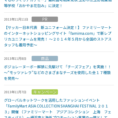
等学校「おかやま花包み」に決定！
PR
2013年11月11日
【サッカー日本代表 新ユニフォーム決定！】 ファミリーマート
のインターネットショッピングサイト「famima.com」で新レプ
リカユニフォームを発売！ 〜２０１４年５月から全国のストアス
タッフも着用予定〜
商品
2013年11月8日
ボジョレーヌーボー解禁に先駆けて 「チーズフェア」を実施！！
〜“モッツァレラ”などのさまざまなチーズを使用した全１７種類
を発売〜
キャンペーン
2013年11月7日
グローバルネットワークを活用したファッションイベント
「FamilyMart ASIA COLLECTION SHANGHAI FESTIVAL ２０１
３」開催 （ファミリーマート アジアコレクション 上海 フェ
スティバル） 〜横浜市と海外プロモーション事業の一環として、