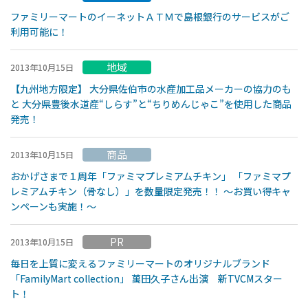
ファミリーマートのイーネットＡＴＭで島根銀行のサービスがご
利用可能に！
地域
2013年10月15日
【九州地方限定】 大分県佐伯市の水産加工品メーカーの協力のも
と 大分県豊後水道産“しらす”と“ちりめんじゃこ”を使用した商品
発売！
商品
2013年10月15日
おかげさまで１周年「ファミマプレミアムチキン」 「ファミマプ
レミアムチキン（骨なし）」を数量限定発売！！ 〜お買い得キャ
ンペーンも実施！〜
PR
2013年10月15日
毎日を上質に変えるファミリーマートのオリジナルブランド
「FamilyMart collection」 萬田久子さん出演 新TVCMスター
ト！