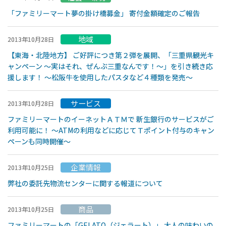
「ファミリーマート夢の掛け橋募金」 寄付金額確定のご報告
地域
2013年10月28日
【東海・北陸地方】 ご好評につき第２弾を展開、「三重県観光キ
ャンペーン 〜実はそれ、ぜんぶ三重なんです！〜」を引き続き応
援します！ 〜松阪牛を使用したパスタなど４種類を発売〜
サービス
2013年10月28日
ファミリーマートのイーネットＡＴＭで 新生銀行のサービスがご
利用可能に！ 〜ATMの利用などに応じてＴポイント付与のキャン
ペーンも同時開催〜
企業情報
2013年10月25日
弊社の委託先物流センターに関する報道について
商品
2013年10月25日
ファミリーマートの「GELATO（ジェラート）」 大人の味わいの