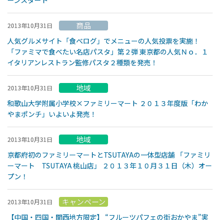
ーンスタート
商品
2013年10月31日
人気グルメサイト「食べログ」でメニューの人気投票を実施！
「ファミマで食べたい名店パスタ」第２弾 東京都の人気Ｎｏ．１
イタリアンレストラン監修パスタ２種類を発売！
地域
2013年10月31日
和歌山大学附属小学校×ファミリーマート ２０１３年度版「わか
やまポンチ」いよいよ発売！
地域
2013年10月31日
京都府初のファミリーマートとTSUTAYAの一体型店舗 「ファミリ
ーマート TSUTAYA 桃山店」 ２０１３年１０月３１日（木）オー
プン！
キャンペーン
2013年10月31日
【中国・四国・関西地方限定】 “フルーツパフェの街おかやま”実