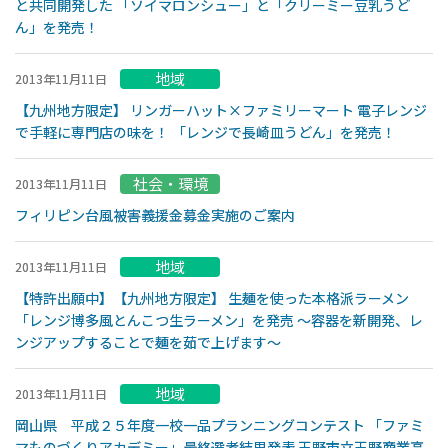
と共同開発した 「ソイマロンシュー」と「クリーミー豆乳うど
ん」を発売！
地域
2013年11月11日
【九州地方限定】 リンガーハット×ファミリーマート 電子レンジ
で手軽に専門店の味を！ 「レンジで長崎皿うどん」を発売！
社会・環境
2013年11月11日
フィリピン台風被害義援金募金実施のご案内
地域
2013年11月11日
【特許出願中】【九州地方限定】 生麺を使った本格派ラーメン
「レンジ博多風とんこつ生ラーメン」を発売 〜容器を新開発、レ
ンジアップすることで麺を茹で上げます〜
地域
2013年11月11日
岡山県 平成２５年度一校一品プランニングコンテスト 「ファミ
マものづくりアカデミー」最終選考結果発表 玉野市立玉野商業高