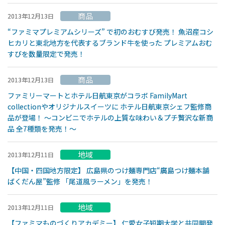
商品
2013年12月13日
“ファミマプレミアムシリーズ” で初のおむすび発売！ 魚沼産コシ
ヒカリと東北地方を代表するブランド牛を使った プレミアムおむ
すびを数量限定で発売！
商品
2013年12月13日
ファミリーマートとホテル日航東京がコラボ FamilyMart
collectionやオリジナルスイーツに ホテル日航東京シェフ監修商
品が登場！ ～コンビニでホテルの上質な味わい＆プチ贅沢な新商
品 全7種類を発売！～
地域
2013年12月11日
【中国・四国地方限定】 広島県のつけ麺専門店“廣島つけ麺本舗
ばくだん屋”監修 「尾道風ラーメン」を発売！
地域
2013年12月11日
【ファミマものづくりアカデミー】 仁愛女子短期大学と共同開発