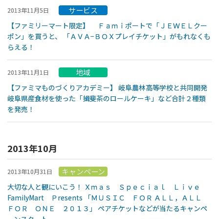
サービス
2013年11月5日
【ファミリーマート限定】 Ｆａｍｉポートで「ＪＥＷＥＬクー
ポン」を買うと、 「ＡＶＡ−ＢＯＸプレイチケット」がもれなくも
らえる！
地域
2013年11月1日
【ファミマものづくりアカデミー】 岐阜農林高等学校と共同開発
岐阜県産食材を使った「揖斐茶のロールケーキ」など合計２種類
を発売！
2013年10月
キャンペーン
2013年10月31日
大切な人と観にいこう！ Ｘｍａｓ Ｓｐｅｃｉａｌ Ｌｉｖｅ
FamilyMart Ｐresents 「ＭＵＳＩＣ ＦＯＲ ＡＬＬ，ＡＬＬ
ＦＯＲ ＯＮＥ ２０１３」 ペアチケットなどが当たるキャンペ