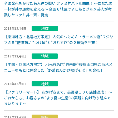
全国発売をかけた芸人達の戦い ファミ丼バトル開催！ ～あなたの
一杯が丼の運命を変える～ 全国６地区でよしもとグルメ芸人が考
案したファミ丼一斉に発売
地域
2013年12月6日
【東海地方・北陸地方限定】 人気のつけめん・ラーメン店“フジヤ
マ５５”監修商品 “つけ麺”と“おむすび”の２種類を発売！
地域
2013年12月6日
【中国・四国地方限定】 地元有名店“春来軒”監修 山口県ご当地メ
ニューをもとに開発した「野菜あんかけ揚げそば」を発売！
地域
2013年12月6日
【ファミリーマート】 おかげさまで、長野県１００店舗達成！ 〜
これからも、お客さまの“より良い生活”の実現に向け取り組んで
まいります〜
開店
2013年12月5日