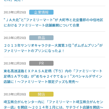
企業情報
2013年12月25日
“ＪＡ大北”と“ファミリーマート”が 大町市と北安曇郡の中信地区
における ファミリーマート店舗展開について合意
商品
2013年12月25日
２０１３年サンリオキャラクター大賞第３位 ”ポムポムプリン”が
ファミリーマートのプリンになったよ！
PR
2013年12月20日
東名高速道路ＥＸＰＡＳＡ足柄（下り）内の「ファミリーマート
足柄ＳＡ下り店」が“めちゃ２イケてるッ！”スペシャルデザイン
店舗に！〜ファミリーマート限定グッズも発売〜
開店
2013年12月20日
埼玉県立がんセンター内に 「ファミリーマート埼玉県立がんセン
ター店」を開店 〜２０１４年１月には、サテライト店舗を開店〜