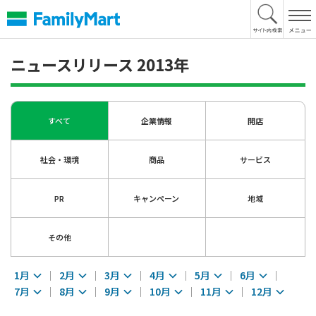
本
文
へ
ニュースリリース 2013年
すべて
企業情報
開店
社会・環境
商品
サービス
PR
キャンペーン
地域
その他
1月
2月
3月
4月
5月
6月
7月
8月
9月
10月
11月
12月