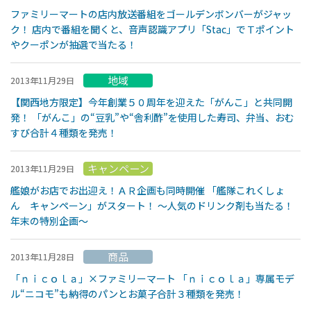
ファミリーマートの店内放送番組をゴールデンボンバーがジャッ
ク！ 店内で番組を聞くと、音声認識アプリ「Stac」でＴポイント
やクーポンが抽選で当たる！
地域
2013年11月29日
【関西地方限定】今年創業５０周年を迎えた「がんこ」と共同開
発！ 「がんこ」の“豆乳”や“舎利酢”を使用した寿司、弁当、おむ
すび合計４種類を発売！
キャンペーン
2013年11月29日
艦娘がお店でお出迎え！ＡＲ企画も同時開催 「艦隊これくしょ
ん キャンペーン」がスタート！ 〜人気のドリンク剤も当たる！
年末の特別企画〜
商品
2013年11月28日
「ｎｉｃｏｌａ」×ファミリーマート 「ｎｉｃｏｌａ」専属モデ
ル“ニコモ”も納得のパンとお菓子合計３種類を発売！