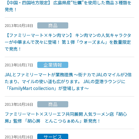
【中国・四国地方限定】 広島県産“牡蠣”を使用した商品３種類を
発売！
商品
2013年10月18日
【ファミリーマート×キン肉マン】 キン肉マンの人気キャラクタ
ーが中華まんで次々に登場！ 第１弾「ウォーズまん」を数量限定
で発売！
企業情報
2013年10月17日
JALとファミリーマートが業務提携 〜街ナカでJALのマイルが2倍
たまり、マイルの使い道も広がります。 JALの空港ラウンジに
「FamilyMart collection」が登場します〜
商品
2013年10月16日
ファミリーマート×スリーエフ共同展開 人気ラーメン店『胡心
房』監修 「胡心房 とんこつらぁめん」新発売！
サービス
2013年10月16日