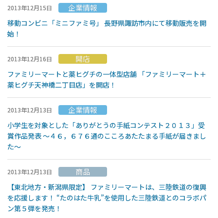
企業情報
2013年12月15日
移動コンビニ「ミニファミ号」 長野県諏訪市内にて移動販売を開
始！
開店
2013年12月16日
ファミリーマートと薬ヒグチの一体型店舗 「ファミリーマート＋
薬ヒグチ天神橋二丁目店」を開店！
企業情報
2013年12月13日
小学生を対象とした「ありがとうの手紙コンテスト２０１３」受
賞作品発表 〜４６，６７６通のこころあたたまる手紙が届きまし
た〜
商品
2013年12月13日
【東北地方・新潟県限定】 ファミリーマートは、三陸鉄道の復興
を応援します！ “たのはた牛乳”を使用した三陸鉄道とのコラボパ
ン第５弾を発売！