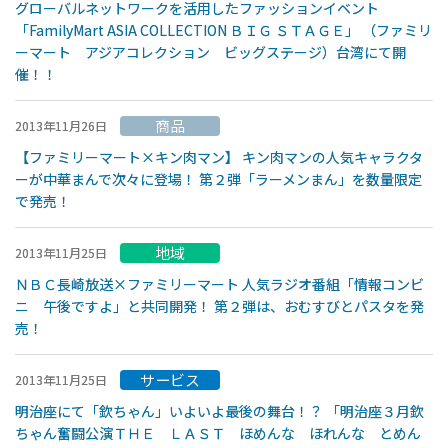
グローバルネットワークを活用したファッションイベント
「FamilyMart ASIA COLLECTION ＢＩＧ ＳＴＡＧＥ」 （ファミリ
ーマート アジアコレクション ビッグステージ）台湾にて開
催！！
商品
2013年11月26日
【ファミリーマート×キン肉マン】 キン肉マンの人気キャラクタ
ーが中華まんで次々に登場！ 第２弾「ラーメンまん」を数量限定
で発売！
地域
2013年11月25日
ＮＢＣ長崎放送×ファミリーマート 人気ラジオ番組「情報コンビ
ニ 午後ですよ」と共同開発！ 第２弾は、おむすびとパスタを発
売！
サービス
2013年11月25日
明治座にて「欽ちゃん」いよいよ最後の舞台！？ 「明治座３月欽
ちゃん奮闘公演ＴＨＥ ＬＡＳＴ ほめんな ほれんな とめん