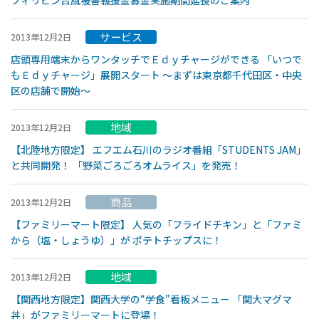
フィリピン台風被害義援金募金実施期間延長のご案内
サービス
2013年12月2日
店頭専用端末からワンタッチでＥｄｙチャージができる 「いつで
もＥｄｙチャージ」展開スタート 〜まずは東京都千代田区・中央
区の店舗で開始〜
地域
2013年12月2日
【北陸地方限定】 エフエム石川のラジオ番組「STUDENTS JAM」
と共同開発！ 「野菜ごろごろオムライス」を発売！
商品
2013年12月2日
【ファミリーマート限定】 人気の「フライドチキン」と「ファミ
から（塩・しょうゆ）」が ポテトチップスに！
地域
2013年12月2日
【関西地方限定】関西大学の“学食”看板メニュー 「関大マグマ
丼」がファミリーマートに登場！