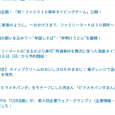
動企画！ 「祝！ファミマ３０周年タイピングゲーム」公開！
と家族のように。 〜おかげさまで、ファミリーマートは３０周年〜
の願いを込めて〜 “年越しそば”・“年明けうどん”を展開！
リーマートの“まるかぶり寿司” 特選素材を贅沢に使った高級タイプ
２６日（日）から予約開始！
定】 ホイップクリームのおいしさはそのままに！ 電子レンジで
」を発売
「ピラメキパンダ」をモチーフにした肉まん 「ピラメキパンダまん
Pの「CSR活動」が、 第４回企業ウェブ・グランプリ（企業情報・I
ました！