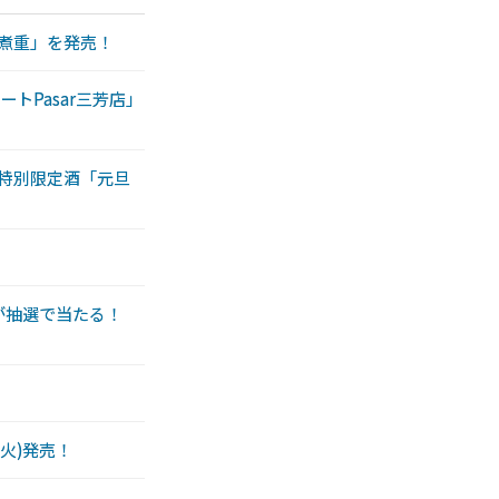
角煮重」を発売！
トPasar三芳店」
た特別限定酒「元旦
分が抽選で当たる！
火)発売！