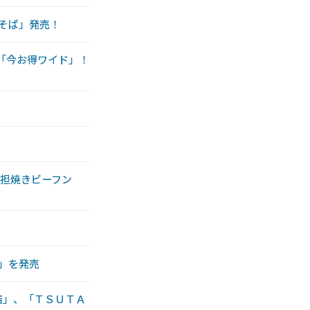
ゃそば」発売！
「今お得ワイド」！
担担焼きビーフン
」を発売
店」、「ＴＳＵＴＡ