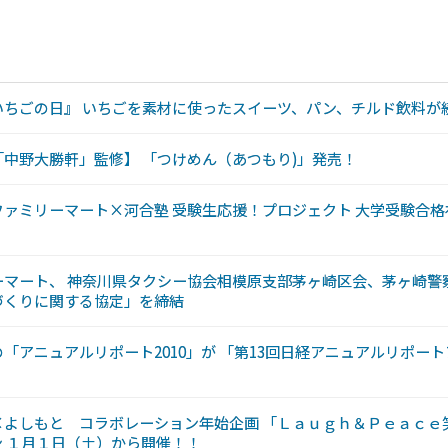
いちごの日』 いちごを素材に使ったスイーツ、パン、チルド飲料が
中野大勝軒」監修】 「つけめん（あつもり)」発売！
ァミリーマート×河合塾 受験生応援！プロジェクト 大学受験合
！
マート、 神奈川県タクシー協会相模原支部茅ヶ崎区会、茅ヶ崎警
づくりに関する協定」を締結
「アニュアルリポート2010」が 「第13回日経アニュアルリポー
×よしもと コラボレーション年始企画 「Ｌａｕｇｈ＆Ｐｅａｃｅ
 １月１日（土）から開催！！