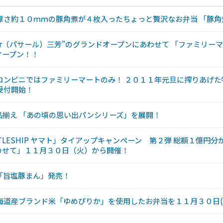
厚さ約１０ｍｍの豚角煮が４枚入ったちょっと贅沢なお弁当 「豚
ar（パサール）三芳”のグランドオープンにあわせて 「ファミリーマー
オープン！！
コンビニではファミリーマートのみ！ ２０１１年元旦に搾りあげ
受付開始！
品揃え 「あの頃の思い出パンシリーズ」を展開！
BATTLESHIP ヤマト」タイアップキャンペーン 第２弾 総額１億円
のせて」１１月３０日（火）から開催！
 「旨塩豚まん」発売！
海道産ブランド米「ゆめぴりか」を使用したお弁当を１１月３０日(