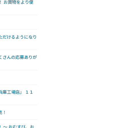
！ お買物をより便
ただけるようになり
くさんの応募ありが
兵庫工場店」 １１
売！
 〜 おむすび、お