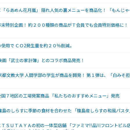
「らあめん花月嵐」 隠れ人気の裏メニューを商品化！ 「もんじ
年末特別企画！ 約２００種類の商品がＴ会員でも会員特別価格に！
使用で ＣＯ2発生量を約２０％削減。
 映画「武士の家計簿」とのコラボ商品発売！
京都文教大学 人間学部の学生が商品を開発！ 第１弾は、「白みそ
全国７地区の工場発案商品 「私たちのおすすめメニュー」発売
篠島のしらすに季節の食材を合わせた 「篠島産しらすの和風パスタ
ＴＳＵＴＡＹＡの初の一体型店舗 「ファミマ!!品川フロントビル