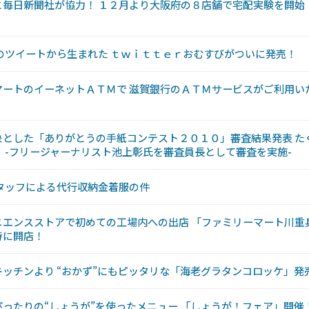
毎日新聞社が協力！ １２月より大阪府の８店舗で宅配実験を開始
！
のツイートから生まれた ｔｗｉｔｔｅｒおむすびがついに発売！
マートのイーネットＡＴＭで 滋賀銀行のＡＴＭサービスがご利用い
象とした「ありがとうの手紙コンテスト２０１０」審査結果発表 た
 -フリージャーナリスト池上彰氏を審査員長として審査を実施-
タッフによる代行収納金着服の件
エンスストアで初めての工場内への出店 「ファミリーマート川重
時に開店！
ッチンより “おかず”にもピッタリな「海老グラタンコロッケ」発
ったりの“しょうが”を使ったメニュー 「しょうが！フェア」開催！