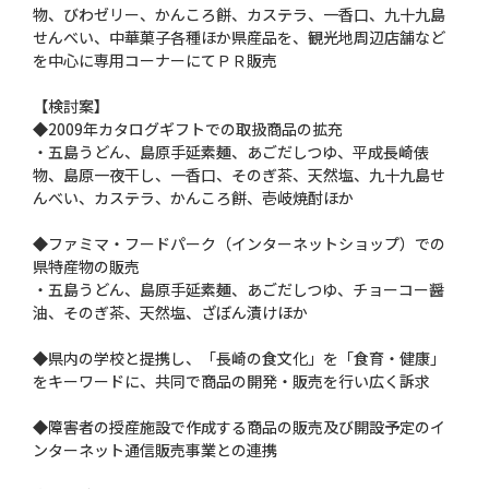
物、びわゼリー、かんころ餅、カステラ、一香口、九十九島
せんべい、中華菓子各種ほか県産品を、観光地周辺店舗など
を中心に専用コーナーにてＰＲ販売
【検討案】
◆2009年カタログギフトでの取扱商品の拡充
・五島うどん、島原手延素麺、あごだしつゆ、平成長崎俵
物、島原一夜干し、一香口、そのぎ茶、天然塩、九十九島せ
んべい、カステラ、かんころ餅、壱岐焼酎ほか
◆ファミマ・フードパーク（インターネットショップ）での
県特産物の販売
・五島うどん、島原手延素麺、あごだしつゆ、チョーコー醤
油、そのぎ茶、天然塩、ざぼん漬けほか
◆県内の学校と提携し、「長崎の食文化」を「食育・健康」
をキーワードに、共同で商品の開発・販売を行い広く訴求
◆障害者の授産施設で作成する商品の販売及び開設予定のイ
ンターネット通信販売事業との連携