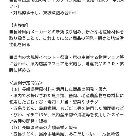
フト）
・対馬樽酒干し、東坡煮詰め合わせ
【実施案】
■長崎県内メーカーとの新規取り組み、新たな地産原材料を
取り扱うことで、これまでにない商品の開発・販売と地域活
性化を図る
■県内の大規模イベント・祭事・県の主催する物産フェア等
に合わせ、県内店舗でフェアを実施し、地産商品のＰＲ・拡
販に努める
＜展開予定商品＞
（ａ）長崎県産原材料を活用した商品の開発・販売
・県内で水揚げされた魚介類、畜肉、地産農産物を原材料に
使用したおむすび・寿司・弁当・惣菜やサラダ
・五島うどん、島原素麺、あごだし等を使用した調理麺など
・びわ、イチゴほか、県内産果物や海塩等を使用したスイー
ツ各種の開発・販売
（ｂ）長崎県産品の店頭品揃え販売
・五島うどん、島原手延素麺、あごだしつゆ、平成長崎俵