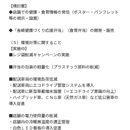
【検討案】
◆店舗での健康・食育情報の発信（ポスター・パンフレット
等の掲示・設置）
◆「長崎健康づくり応援弁当」（食育弁当）の開発・販売
（５）環境対策に関すること
【実施中】
■レジ袋削減キャンペーンの実施
■弁当の包装の軽量化（プラスチック原料の削減）
■配送車両の環境負荷低減
・配送車両にエコドライブ管理システムを導入
・配送車に新型車載端末設置（＝エコドライブ意識の向上）
・ハイブリッド車、ＣＮＧ車（天然ガス車）など低公害車の
導入促進
■店舗の電力使用量の削減
・店舗内の冷暖房温度の適正管理
・白色ＬＥＤ看板の導入促進