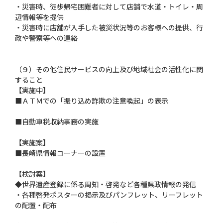
・災害時、徒歩帰宅困難者に対して店舗で水道・トイレ・周
辺情報等を提供
・災害時に店舗が入手した被災状況等のお客様への提供、行
政や警察等への連絡
（９）その他住民サービスの向上及び地域社会の活性化に関
すること
【実施中】
■ＡＴＭでの「振り込め詐欺の注意喚起」の表示
■自動車税収納事務の実施
【実施案】
■長崎県情報コーナーの設置
【検討案】
◆世界遺産登録に係る周知・啓発など各種県政情報の発信
・各種啓発ポスターの掲示及びパンフレット、リーフレット
の配置・配布