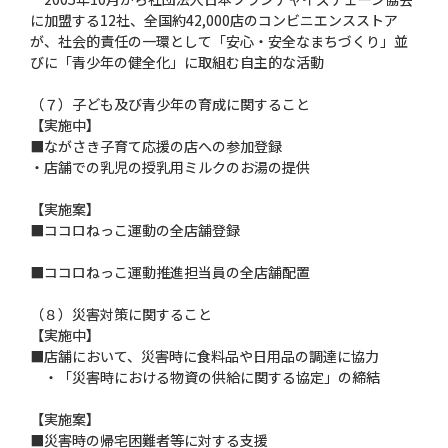
に加盟する12社、全国約42,000店のコンビニエンスストア
が、社会的責任の一環として「安心・安全なまちづくり」並
びに「青少年の健全化」に取組む自主的な活動
（７）子ども及び青少年の育成に関すること
【実施中】
■ながさき子育て応援の店への参加登録
・店舗での乳児の授乳用ミルクのお湯の提供
【実施案】
■ココロねっこ運動の全店舗登録
■ココロねっこ運動推進担当員の全店舗配置
（８）災害対策に関すること
【実施中】
■店舗において、災害時に食料品や日用品の調達に協力
・「災害時における物資の供給に関する協定」の締結
【実施案】
■災害時の帰宅困難者等に対する支援