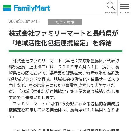
本
文
へ
2009年08月24日
社会・環境
株式会社ファミリーマートと長崎県が
「地域活性化包括連携協定」を締結
株式会社ファミリーマート（本社：東京都豊島区／代表取
締役社長 上田準二）は、２００９年８月３１日（月）、長
崎県との間において、県産品の販路拡大、地産地消の推進及
び地域ブランドの育成、地域社会の活性化・住民サービスの
向上など、県の広範囲にわたる事業を協働して実施するた
め、「地域活性化包括連携協定」を下記の通り締結いたしま
すのでご連絡いたします。
ファミリーマートが同様に多分野にわたる包括的な業務提
携協定を締結している自治体は、長崎県が１１県目となりま
す。
このたびの包括連携協定の締結は、地域経済活性化や県民