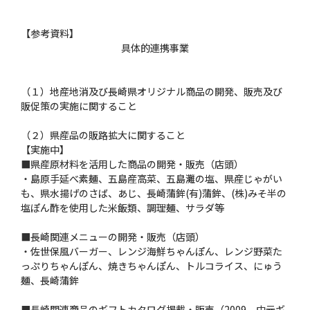
【参考資料】
具体的連携事業
（１）地産地消及び長崎県オリジナル商品の開発、販売及び
販促策の実施に関すること
（２）県産品の販路拡大に関すること
【実施中】
■県産原材料を活用した商品の開発・販売（店頭）
・島原手延べ素麺、五島産高菜、五島灘の塩、県産じゃがい
も、県水揚げのさば、あじ、長崎蒲鉾(有)蒲鉾、(株)みそ半の
塩ぽん酢を使用した米飯類、調理麺、サラダ等
■長崎関連メニューの開発・販売（店頭）
・佐世保風バーガー、レンジ海鮮ちゃんぽん、レンジ野菜た
っぷりちゃんぽん、焼きちゃんぽん、トルコライス、にゅう
麺、長崎蒲鉾
■長崎関連商品のギフトカタログ掲載・販売（2009 中元ギ