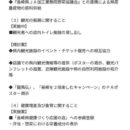
◆『長崎県ＪＡ加工業務用野菜協議会』との連携による県産
農産物の原料供給
（３）観光の振興に関すること
【実施中】
■観光者への店内トイレ施設の貸し出し
【検討案】
◆県内観光施設のイベント・チケット販売への相互協力
◆店舗での県内観光情報等の提供（ポスターの掲示、観光パ
ンフレットの設置、近隣観光施設や県の自然利用施設の紹介
等
◆「龍馬伝」、「長崎を２倍楽しむキャンペーン」のＰＲポ
スター掲示
（４）健康増進及び食育に関すること
【実施案】
■「長崎県健康づくり応援の店」への参画登録
・弁当・惣菜における栄養成分の表示