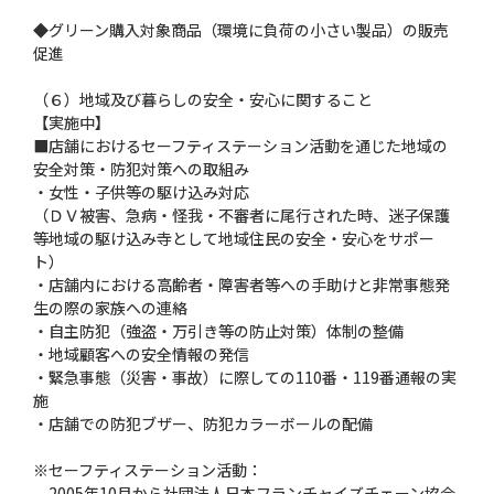
◆グリーン購入対象商品（環境に負荷の小さい製品）の販売
促進
（６）地域及び暮らしの安全・安心に関すること
【実施中】
■店舗におけるセーフティステーション活動を通じた地域の
安全対策・防犯対策への取組み
・女性・子供等の駆け込み対応
（ＤＶ被害、急病・怪我・不審者に尾行された時、迷子保護
等地域の駆け込み寺として地域住民の安全・安心をサポー
ト）
・店舗内における高齢者・障害者等への手助けと非常事態発
生の際の家族への連絡
・自主防犯（強盗・万引き等の防止対策）体制の整備
・地域顧客への安全情報の発信
・緊急事態（災害・事故）に際しての110番・119番通報の実
施
・店舗での防犯ブザー、防犯カラーボールの配備
※セーフティステーション活動：
2005年10月から社団法人日本フランチャイズチェーン協会