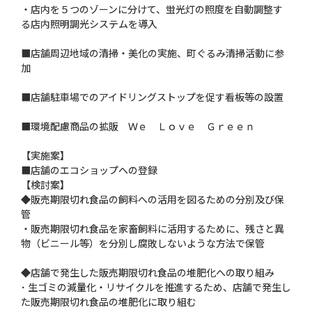
・店内を５つのゾーンに分けて、蛍光灯の照度を自動調整す
る店内照明調光システムを導入
■店舗周辺地域の清掃・美化の実施、町ぐるみ清掃活動に参
加
■店舗駐車場でのアイドリングストップを促す看板等の設置
■環境配慮商品の拡販 Ｗｅ Ｌｏｖｅ Ｇｒｅｅｎ
【実施案】
■店舗のエコショップへの登録
【検討案】
◆販売期限切れ食品の飼料への活用を図るための分別及び保
管
・販売期限切れ食品を家畜飼料に活用するために、残さと異
物（ビニール等）を分別し腐敗しないような方法で保管
◆店舗で発生した販売期限切れ食品の堆肥化への取り組み
･ 生ゴミの減量化・リサイクルを推進するため、店舗で発生し
た販売期限切れ食品の堆肥化に取り組む