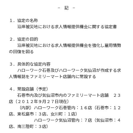
− 記 −
１．協定の名称
沿岸被災地における求人情報提供機会に関する協定書
２．協定の目的
沿岸被災地における求人情報提供機会を強化し雇用情勢
の回復を図る
３．具体的な協定内容
ハローワーク石巻及びハローワーク気仙沼が作成する求
人情報誌をファミリーマート店舗内に常設する
４．常設店舗（予定）
石巻市内及び気仙沼市内のファミリーマート店舗 ２３
店（２０１２年９月２７日現在）
（内訳）ハローワーク石巻管内：１６店（石巻市：１２
店、東松島市：３店、女川町：１店）
ハローワーク気仙沼管内：７店（気仙沼市：４
店、南三陸町：３店）