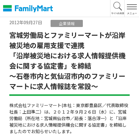
本
文
へ
2012年09月27日
企業情報
宮城労働局とファミリーマートが沿岸
被災地の雇用支援で連携
「沿岸被災地における求人情報提供機
会に関する協定書」を締結
〜石巻市内と気仙沼市内のファミリー
マートに求人情報誌を常設〜
株式会社ファミリーマート(本社：東京都豊島区／代表取締役
社長：上田準二）は、２０１２年９月２６日（水）に、宮城
労働局（所在地：宮城県仙台市／局長：落合淳一）と「沿岸
被災地における求人情報提供機会に関する協定書」を締結し
ましたのでお知らせいたします。