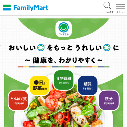
本
文
へ