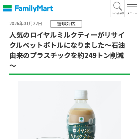
本
文
へ
2026年01月22日
環境対応
人気のロイヤルミルクティーがリサイ
クルペットボトルになりました～石油
由来のプラスチックを約249トン削減
～