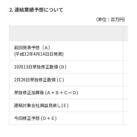
2. 連結業績予想について
（単位：百万円）
前回発表予想（Ａ）
163,
(平成12年4月14日日発表)
10月13日単独修正数値 (Ｂ)
1,00
2月26日単独修正数値 (Ｃ)
△3,
単独修正加算後 (Ａ＋Ｂ＋Ｃ＝Ｄ)
161,
連結対象会社損益見直し(Ｅ)
14,2
今回修正予想 (Ｄ＋Ｅ)
175,