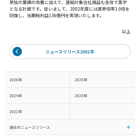
単独の業績の改善に加えて、連結対象会社損益も全体で黒字
となる計画です。従いまして、2002年度には連単倍率1.0倍を
回復し、当期純利益136億円を実現いたします。
以上
ニュースリリース2001年
2026年
2025年
2024年
2023年
2022年
過去のニュースリリース