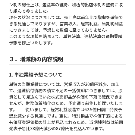
ン制の総仕上げ、差益率の維持、積極的出店体制の整備に取
り組んで参りました。
現在の状況につきましては、売上高は前年比で増収を確保で
きる見通しでありますが、営業収入、経常利益、当期純利益
につきましては、予想した数値に至っておりません。
このような現状を踏まえて、単独決算、連結決算の通期業績
予想を修正いたします。
３．増減額の内容説明
1. 単独業績予想について
単独の当期業績については、営業収入が30億円減少、加え
て、退職給付債務の積立不足の一括償却につきましては、原
資として見込んでいた株式売却益が株価の下落で確保できま
せんが、財務体質強化のため、予定通り前倒し処理いたしま
す。 従いまして、経常利益段階では62.5億円前回発表予
想比減少する見通しです。更に、特別損益で株価下落による
有価証券評価損の計上が見込まれるため、当期純利益は前回
発表予想比38億円減少の87億円を見込んでいます。