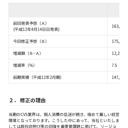
営業
前回発表予想（Ａ）
163,000
(平成12年4月14日日発表)
今回修正予想（Ｂ）
175,200
増減額（Ｂ−Ａ）
12,200
増減率（％）
7.5
前期実績（平成12年2月期）
147,294
２． 修正の理由
当期のCVS業界は、個人消費の低迷が続き、極めて厳しい経営
環境となっております。こうした中にあって、当社といたしま
しては既存店伸び率の回復を最重要課題に掲げて、リージョ