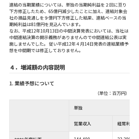
連結の当期業績については、単独の当期純利益を２回に亘り
下方修正したため、65億円減少したことに加え、連結対象会
社の損益見通しを９億円下方修正した結果、連結ベースの当
期純利益は81億円を見込んでいます。
なお、平成12年10月13日の中間決算発表においては、当社は
中間連結決算の開示義務がありませんので中間連結公表は実
施しませんでした。 従い平成12年４月14日発表の連結業績予
想を中間期では修正しておりません。
４．増減額の内容説明
1. 業績予想について
（単位：百万円）
単独
営業収入
経常利益