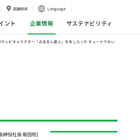
Language
店舗検索
イント
企業情報
サステナビリティ
山形テレビキャラクター「みるるん星人」をあしらった キュートでおい
取締役社長 堀田稔)