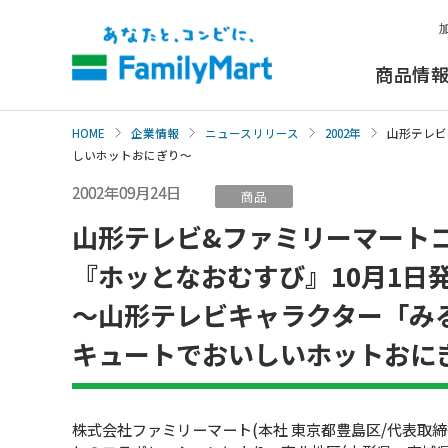
本
文
へ
商品情
HOME
企業情報
ニュースリリース
2002年
山形テレビ
しいホットおにぎり〜
2002年09月24日
商品
山形テレビ&ファミリーマート
『ホッとなおむすび』10月1日
〜山形テレビキャラクター「み
キュートでおいしいホットおに
株式会社ファミリーマート(本社 東京都豊島区/代表取締