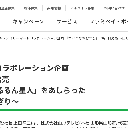
加盟店募集
物件募集
採用情報
アルバイト募集
お問い合わせ
報
キャンペーン
サービス
ファミペイ・ポ
&ファミリーマートコラボレーション企画 『ホッとなおむすび』10月1日発売 〜
コラボレーション企画
発売
るるん星人」をあしらった
ぎり〜
役社長 上田準二)は、株式会社山形テレビ(本社 山形県山形市/代表