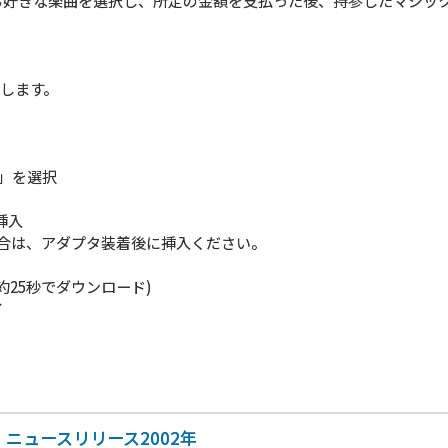
でお好きな楽曲を選択し、所定の金額を支払った後、持参したマジッ
致します。
C」を選択
挿入
場合は、アダプタ装着後に挿入ください。
約25秒でダウンロード)
了
ニュースリリース2002年