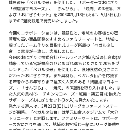
城県産米「ベガルタ米」を使用した、サポーターズおにぎり
「鶏唐揚マヨネーズ」、「きんぴら」、「焼肉」の3種類、お
よび「おにぎりセット」を2003年3月18日(火)に、5月5日(月)
までの7週間限定で発売いたしました。
今回のコラボレーションは、話題性と、地域のお客様との密
着度の高い商品開発をすすめるファミリーマートと、地域に
根ざしたチーム作りを目指すJ1リーグ所属の「ベガルタ仙
台」と意見が一致し、実現しました。
今回のおにぎりは株式会社パールライス宮城(宮城県仙台市)が
精米している宮城県産のひとめぼれ80%とたきたて20%をブ
レンドした「ベガルタ米」を使用した、食味食感の良さにこ
だわったおにぎりです。また具材も、ベガルタ仙台を応援す
る若者からお年寄りまで幅広く人気のある「鶏唐揚マヨネー
ズ」、「きんぴら」、「焼肉」の3種類を取り入れました。ま
た人気の具材(シーチキンマヨネーズ・紅鮭・鶏五目)を揃えた
サポーターズおにぎりセット(3ヶ入)も発売いたします。
発売する週末は、3月23日(日)にJリーグのファーストステー
ジが開幕。「ベガルタ仙台」は地元仙台スタジアムで「大分
トリニータ」と対戦します。ファミリーマートは、サポータ
ーズおにぎりを通して、地域のお客様と一緒にJリーグ優勝を