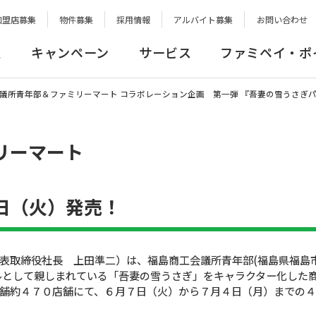
加盟店募集
物件募集
採用情報
アルバイト募集
お問い合わせ
報
キャンペーン
サービス
ファミペイ・ポ
議所青年部＆ファミリーマート コラボレーション企画 第一弾 『吾妻の雪うさぎ
リーマート
日（火）発売！
表取締役社長 上田準二）は、福島商工会議所青年部(福島県福島
ルとして親しまれている「吾妻の雪うさぎ」をキャラクター化した商
舗約４７０店舗にて、６月７日（火）から７月４日（月）までの