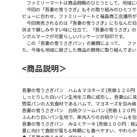
ファミリーマートは商品戦略のひとつとして、地域に根
今回の『吾妻の雪うさぎ』もその取り組みのひとつで
ビューに合わせ、ファミリーマートと福島商工会議所が
今回発売されるのは『吾妻の雪うさぎ』にちなんだ白
供まで親しみやすい味に仕立て、『吾妻の雪うさぎ』の
ンボルマークが可愛らしいパッケージが目印です。
この「吾妻の雪うさぎパン」の展開によって、 ファ
た、今後も地域に根ざした商品の開発に取り組んでまい
<商品説明＞
吾妻の雪うさぎパン ハム＆マヨネーズ (売価１２０円
しっとりした白いパン生地を三角に成形し、吾妻山に見
惣菜パンの人気食材であるハムで、マヨネーズを包み焼
吾妻の雪うさぎパン 白桃クリームパン (売価１２０円
ふんわり白いパン生地で、果肉入りの白桃クリームを包
吾妻の雪うさぎパン みるくケーキ (売価１００円：税
夏に向けて食欲が落ちる時期にも食べやすい、やわらか