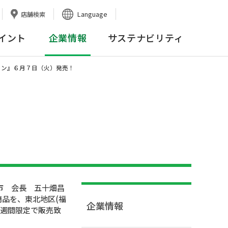
Language
店舗検索
イント
企業情報
サステナビリティ
パン』６月７日（火）発売！
市 会長 五十畑昌
品を、東北地区(福
企業情報
４週間限定で販売致