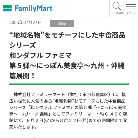
本
文
へ
2005年07月27日
商品
“地域名物”をモチーフにした中食商品
シリーズ
和ンダフル ファミマ
第５弾〜にっぽん美食亭〜九州・沖縄
篇展開！
株式会社ファミリーマート（本社：東京都豊島区）は、幅
広い世代に人気のある“地域名物”をモチーフにした中食商品
シリーズ「和ンダフル ファミマ」の第５弾「〜にっぽん美食
亭〜 九州・沖縄篇」としてファミリーマート約６,４００店
舗にて、８月２日(火)から８月２２日(月)までの期間限定で発
売いたします。