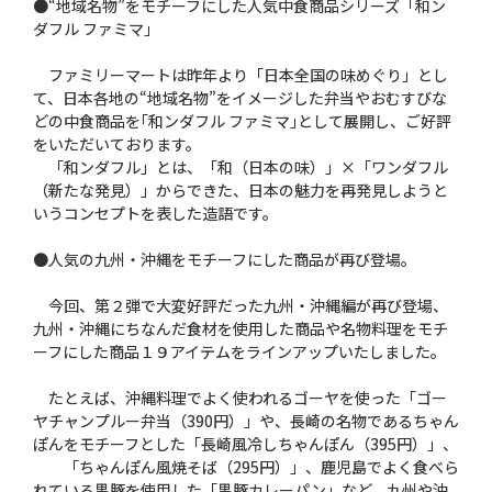
●“地域名物”をモチーフにした人気中食商品シリーズ「和ン
ダフル ファミマ」
ファミリーマートは昨年より「日本全国の味めぐり」とし
て、日本各地の“地域名物”をイメージした弁当やおむすびな
どの中食商品を｢和ンダフル ファミマ｣として展開し、ご好評
をいただいております。
「和ンダフル」とは、「和（日本の味）」×「ワンダフル
（新たな発見）」からできた、日本の魅力を再発見しようと
いうコンセプトを表した造語です。
●人気の九州・沖縄をモチーフにした商品が再び登場。
今回、第２弾で大変好評だった九州・沖縄編が再び登場、
九州・沖縄にちなんだ食材を使用した商品や名物料理をモチ
ーフにした商品１９アイテムをラインアップいたしました。
たとえば、沖縄料理でよく使われるゴーヤを使った「ゴー
ヤチャンプルー弁当（390円）」や、長崎の名物であるちゃん
ぽんをモチーフとした「長崎風冷しちゃんぽん（395円）」、
「ちゃんぽん風焼そば（295円）」、鹿児島でよく食べら
れている黒豚を使用した「黒豚カレーパン」など、九州や沖