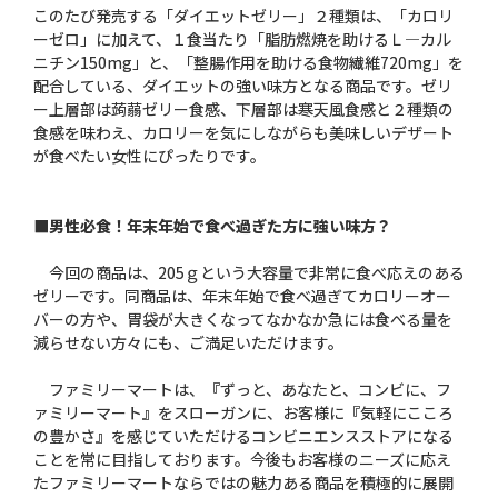
このたび発売する「ダイエットゼリー」２種類は、「カロリ
ーゼロ」に加えて、１食当たり「脂肪燃焼を助けるＬ—カル
ニチン150mg」と、「整腸作用を助ける食物繊維720mg」を
配合している、ダイエットの強い味方となる商品です。ゼリ
ー上層部は蒟蒻ゼリー食感、下層部は寒天風食感と２種類の
食感を味わえ、カロリーを気にしながらも美味しいデザート
が食べたい女性にぴったりです。
■男性必食！年末年始で食べ過ぎた方に強い味方？
今回の商品は、205ｇという大容量で非常に食べ応えのある
ゼリーです。同商品は、年末年始で食べ過ぎてカロリーオー
バーの方や、胃袋が大きくなってなかなか急には食べる量を
減らせない方々にも、ご満足いただけます。
ファミリーマートは、『ずっと、あなたと、コンビに、フ
ァミリーマート』をスローガンに、お客様に『気軽にこころ
の豊かさ』を感じていただけるコンビニエンスストアになる
ことを常に目指しております。今後もお客様のニーズに応え
たファミリーマートならではの魅力ある商品を積極的に展開