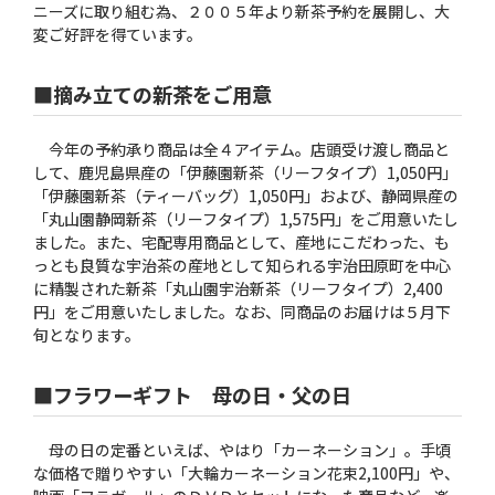
ニーズに取り組む為、２００５年より新茶予約を展開し、大
変ご好評を得ています。
■摘み立ての新茶をご用意
今年の予約承り商品は全４アイテム。店頭受け渡し商品と
して、鹿児島県産の「伊藤園新茶（リーフタイプ）1,050円」
「伊藤園新茶（ティーバッグ）1,050円」および、静岡県産の
「丸山園静岡新茶（リーフタイプ）1,575円」をご用意いたし
ました。また、宅配専用商品として、産地にこだわった、も
っとも良質な宇治茶の産地として知られる宇治田原町を中心
に精製された新茶「丸山園宇治新茶（リーフタイプ）2,400
円」をご用意いたしました。なお、同商品のお届けは５月下
旬となります。
■フラワーギフト 母の日・父の日
母の日の定番といえば、やはり「カーネーション」。手頃
な価格で贈りやすい「大輪カーネーション花束2,100円」や、