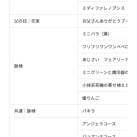
ミディファレノプシス
父の日：花束
お父さんありがとうブーケ
ミニバラ（黄）
フリフリワンワンベベロニ
あじさい フェアリーアイ
鉢植
ミニグリーンと燗冷器のセ
小抹茶茶碗の寄せ植えと酒
姫りんご
共通：鉢植
パキラ
アンジェラコース
ジョアンナコース