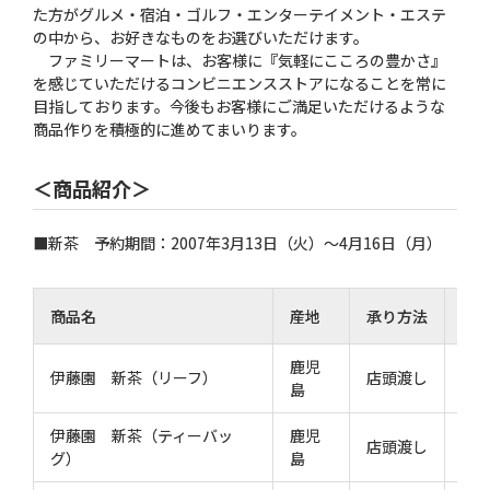
た方がグルメ・宿泊・ゴルフ・エンターテイメント・エステ
の中から、お好きなものをお選びいただけます。
ファミリーマートは、お客様に『気軽にこころの豊かさ』
を感じていただけるコンビニエンスストアになることを常に
目指しております。今後もお客様にご満足いただけるような
商品作りを積極的に進めてまいります。
＜商品紹介＞
■新茶 予約期間：2007年3月13日（火）〜4月16日（月）
商品名
産地
承り方法
規
鹿児
80
伊藤園 新茶（リーフ）
店頭渡し
島
ｇ
伊藤園 新茶（ティーバッ
鹿児
15
店頭渡し
グ）
島
Ｐ