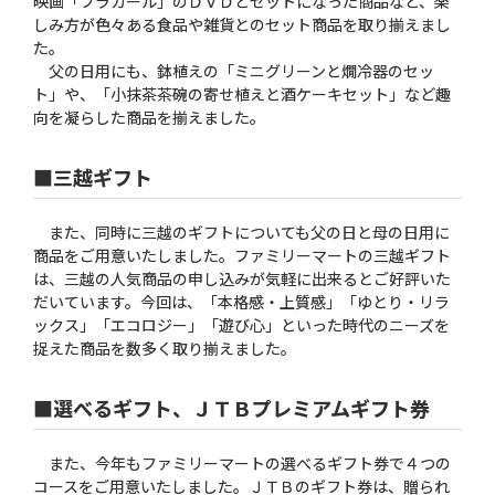
映画「フラガール」のＤＶＤとセットになった商品など、楽
しみ方が色々ある食品や雑貨とのセット商品を取り揃えまし
た。
父の日用にも、鉢植えの「ミニグリーンと燗冷器のセッ
ト」や、「小抹茶茶碗の寄せ植えと酒ケーキセット」など趣
向を凝らした商品を揃えました。
■三越ギフト
また、同時に三越のギフトについても父の日と母の日用に
商品をご用意いたしました。ファミリーマートの三越ギフト
は、三越の人気商品の申し込みが気軽に出来るとご好評いた
だいています。今回は、「本格感・上質感」「ゆとり・リラ
ックス」「エコロジー」「遊び心」といった時代のニーズを
捉えた商品を数多く取り揃えました。
■選べるギフト、ＪＴＢプレミアムギフト券
また、今年もファミリーマートの選べるギフト券で４つの
コースをご用意いたしました。ＪＴＢのギフト券は、贈られ