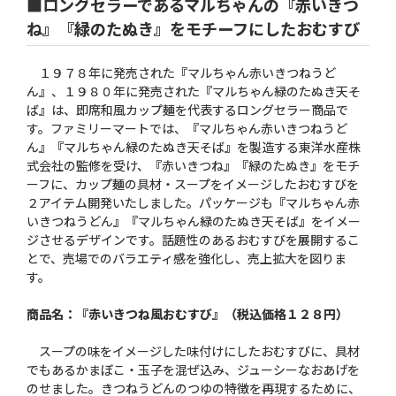
■ロングセラーであるマルちゃんの『赤いきつ
ね』『緑のたぬき』をモチーフにしたおむすび
１９７８年に発売された『マルちゃん赤いきつねうど
ん』、１９８０年に発売された『マルちゃん緑のたぬき天そ
ば』は、即席和風カップ麺を代表するロングセラー商品で
す。ファミリーマートでは、『マルちゃん赤いきつねうど
ん』『マルちゃん緑のたぬき天そば』を製造する東洋水産株
式会社の監修を受け、『赤いきつね』『緑のたぬき』をモチ
ーフに、カップ麺の具材・スープをイメージしたおむすびを
２アイテム開発いたしました。パッケージも『マルちゃん赤
いきつねうどん』『マルちゃん緑のたぬき天そば』をイメー
ジさせるデザインです。話題性のあるおむすびを展開するこ
とで、売場でのバラエティ感を強化し、売上拡大を図りま
す。
商品名：『赤いきつね風おむすび』（税込価格１２８円）
スープの味をイメージした味付けにしたおむすびに、具材
でもあるかまぼこ・玉子を混ぜ込み、ジューシーなおあげを
のせました。きつねうどんのつゆの特徴を再現するために、