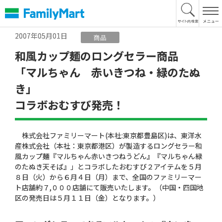
本
文
へ
2007年05月01日
商品
和風カップ麺のロングセラー商品
「マルちゃん 赤いきつね・緑のたぬ
き」
コラボおむすび発売！
株式会社ファミリーマート(本社:東京都豊島区)は、東洋水
産株式会社（本社：東京都港区）が製造するロングセラー和
風カップ麺『マルちゃん赤いきつねうどん』『マルちゃん緑
のたぬき天そば』」とコラボしたおむすび２アイテムを５月
８日（火）から６月４日（月）まで、全国のファミリーマー
ト店舗約７,０００店舗にて販売いたします。（中国・四国地
区の発売日は５月１１日（金）となります。）