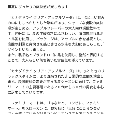
■夏にぴったりの爽快感が楽しめます
「カナダドライ クリア・アップルソーダ」は、ほどよい甘み
の中にもしっかりとした酸味があり、シャープな炭酸の爽快
感が楽しめる、アップルフレーバーの大人向け炭酸飲料で
す。容器には、夏の炭酸飲料にふさわしい、清涼感溢れるボ
トル缶を使用し、パッケージは、アップルの赤を基調とし、
炭酸の刺激と爽快さを感じさせる水泡を大胆にあしらったデ
ザインといたしました。
また、製品名とブランドロゴに黒を使用し、整然と表記する
ことで、大人らしい落ち着いた雰囲気を添えています。
「カナダドライ クリア・アップルソーダ」は、ひとときのリ
ラックスタイムに、より洗練された非日常的な空間を演出し
ます。炭酸飲料の需要が高まる夏シーズンに向けて、ファミ
リーマートの主要客層である２０代から３０代の男女を中心
に訴求してまいります。
ファミリーマートは、『あなたと、コンビに、ファミリー
マート』をスローガンに、お客様に『気軽にこころの豊か
さ』を感じていただけるコンビニエンスストアになることを