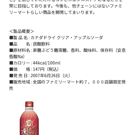
常に目指しております。今後も、他チェーンにはないファミ
リーマートらしい商品を開発してまいります。
＜製品概要＞
■製 品 名 : カナダドライ クリア・アップルソーダ
■品 名 : 炭酸飲料
■原材料名 : 果糖ぶどう糖液糖、香料、酸味料、保存料（安息
香酸Na）
■カロリー : 44kcal/100ml
■価 格 : 147円（税込）
■発 売 日 : 2007年6月26日（火）
■販売地域 : 全国のファミリーマート約７，０００店舗限定発
売