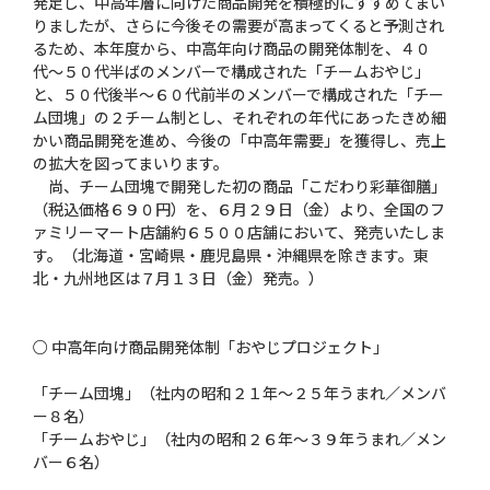
発足し、中高年層に向けた商品開発を積極的にすすめてまい
りましたが、さらに今後その需要が高まってくると予測され
るため、本年度から、中高年向け商品の開発体制を、４０
代〜５０代半ばのメンバーで構成された「チームおやじ」
と、５０代後半〜６０代前半のメンバーで構成された「チー
ム団塊」の２チーム制とし、それぞれの年代にあったきめ細
かい商品開発を進め、今後の「中高年需要」を獲得し、売上
の拡大を図ってまいります。
尚、チーム団塊で開発した初の商品「こだわり彩華御膳」
（税込価格６９０円）を、６月２９日（金）より、全国のフ
ァミリーマート店舗約６５００店舗において、発売いたしま
す。（北海道・宮崎県・鹿児島県・沖縄県を除きます。東
北・九州地区は７月１３日（金）発売。）
○ 中高年向け商品開発体制「おやじプロジェクト」
「チーム団塊」（社内の昭和２１年〜２５年うまれ／メンバ
ー８名）
「チームおやじ」（社内の昭和２６年〜３９年うまれ／メン
バー６名）