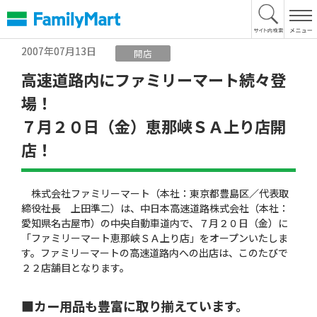
本
文
へ
2007年07月13日
開店
高速道路内にファミリーマート続々登
場！
７月２０日（金）恵那峡ＳＡ上り店開
店！
株式会社ファミリーマート（本社：東京都豊島区／代表取
締役社長 上田準二）は、中日本高速道路株式会社（本社：
愛知県名古屋市）の中央自動車道内で、７月２０日（金）に
「ファミリーマート恵那峡ＳＡ上り店」をオープンいたしま
す。ファミリーマートの高速道路内への出店は、このたびで
２２店舗目となります。
■カー用品も豊富に取り揃えています。