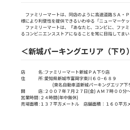
ファミリーマートは、同店のように高速道路ＳＡ・Ｐ
様により利便性を提供できるいわゆる「ニューマーケッ
ファミリーマートは、『あなたと、コンビに、ファミ
るコンビニエンスストアになることを常に目指してまい
＜新城パーキングエリア（下り
店 名 :ファミリーマート新城ＰＡ下り店
住 所 :愛知県新城市富岡字東川６０−６８９
(東名自動車道新城パーキングエリア下り
開 店 :２００７年７月２７日(金) ＡＭ７時００
営業時間 :２４時間(年中無休)
売場面積 :１３７平方メートル 店舗面積：１６０平方