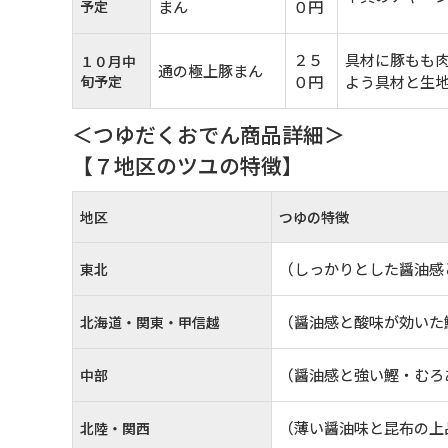
予定
まん
０円
２５
具材に豚もも
１０月中
通の極上豚まん
旬予定
０円
よう具材と生
＜つゆだくおでん商品詳細＞
【７地区のツユの特徴】
地区
つゆの特徴
（しっかりとした醤油感
東北
（醤油感と酸味が効いた
北海道・関東・甲信越
（醤油感と強い鰹・むろ
中部
（薄い醤油味と昆布の上
北陸・関西