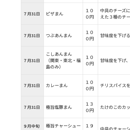
１０
中具のチーズ
ピザまん
７月31日
０円
えた３種のチ
１０
つぶあんまん
甘味度を下げ
７月31日
０円
こしあんまん
１０
（関東・東北・福
甘味度を下げ
７月31日
０円
島のみ）
１０
カレーまん
チリスパイス
７月31日
０円
１３
極旨塩豚まん
たけのこのカ
７月31日
０円
極旨チャーシュー
１９
９月中旬
中具のチャー