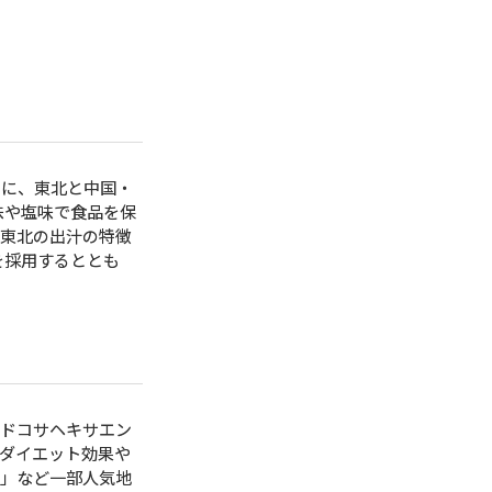
に、東北と中国・
味や塩味で食品を保
た東北の出汁の特徴
を採用するととも
ドコサヘキサエン
ダイエット効果や
ん」など一部人気地