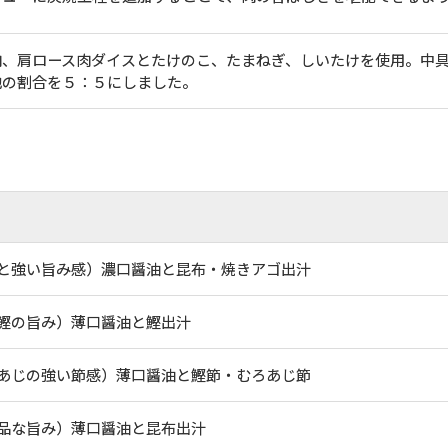
肉、肩ロース肉ダイスとたけのこ、たまねぎ、しいたけを使用。中
地の割合を５：５にしました。
と強い旨み感）濃口醤油と昆布・焼きアゴ出汁
鰹の旨み）薄口醤油と鰹出汁
あじの強い節感）薄口醤油と鰹節・むろあじ節
品な旨み）薄口醤油と昆布出汁