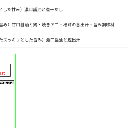
とした甘み）濃口醤油と煮干だし
旨み）甘口醤油と鶏・焼きアゴ・椎茸の各出汁・旨み調味料
たスッキリとした旨み）濃口醤油と鰹出汁